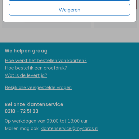
Weigeren
We helpen graag
Hoe werkt het bestellen van kaarten?
Hoe bestel ik een proefdruk?
Wat is de levertijd?
Bekijk alle veelgestelde vragen
Bel onze klantenservice
0318 - 72 51 23
Op werkdagen van 09:00 tot 18:00 uur
Mailen mag ook:
klantenservice@mycards.nl