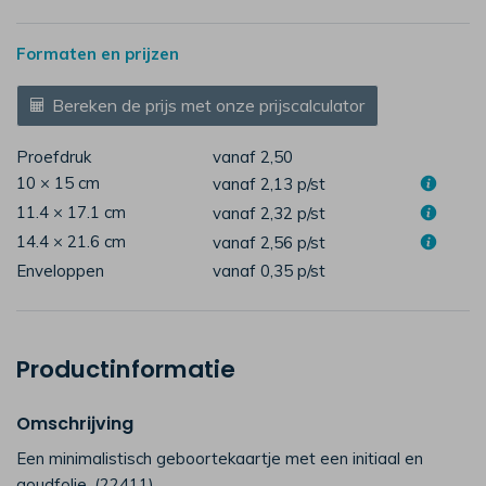
Formaten en prijzen
Bereken de prijs met onze prijscalculator
Proefdruk
vanaf 2,50
10 × 15 cm
vanaf 2,13
p/st
11.4 × 17.1 cm
vanaf 2,32
p/st
14.4 × 21.6 cm
vanaf 2,56
p/st
Enveloppen
vanaf 0,35
p/st
Productinformatie
Omschrijving
Een minimalistisch geboortekaartje met een initiaal en
goudfolie. (22411)