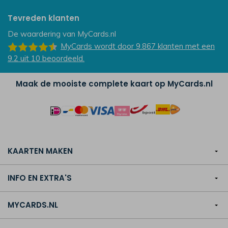
Tevreden klanten
De waardering van
MyCards.nl
MyCards
wordt door 9.867
klanten
met een
9.2
uit
10
beoordeeld.
Maak de mooiste complete kaart op MyCards.nl
KAARTEN MAKEN
INFO EN EXTRA'S
MYCARDS.NL