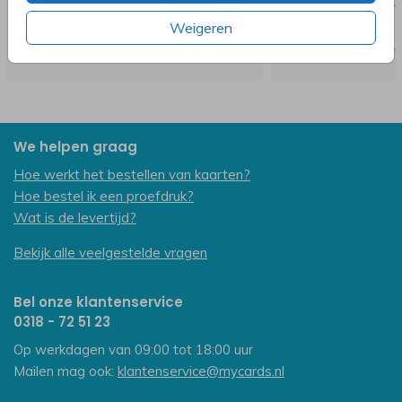
Weigeren
We helpen graag
Hoe werkt het bestellen van kaarten?
Hoe bestel ik een proefdruk?
Wat is de levertijd?
Bekijk alle veelgestelde vragen
Bel onze klantenservice
0318 - 72 51 23
Op werkdagen van 09:00 tot 18:00 uur
Mailen mag ook:
klantenservice@mycards.nl