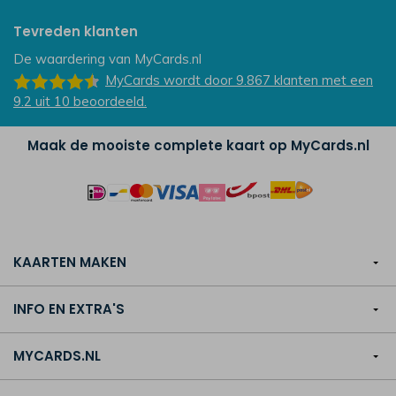
Tevreden klanten
De waardering van
MyCards.nl
MyCards
wordt door 9.867
klanten
met een
9.2
uit
10
beoordeeld.
Maak de mooiste complete kaart op MyCards.nl
KAARTEN MAKEN
INFO EN EXTRA'S
MYCARDS.NL