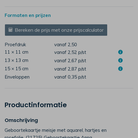
Formaten en prijzen
Bereken de prijs met onze prijscalculator
Proefdruk
vanaf 2,50
11 × 11 cm
vanaf 2,52
p/st
13 × 13 cm
vanaf 2,67
p/st
15 × 15 cm
vanaf 2,87
p/st
Enveloppen
vanaf 0,35
p/st
Productinformatie
Omschrijving
Geboortekaartje meisje met aquarel, hartjes en
rosefolie. (21725) Geboortekaartje Anna