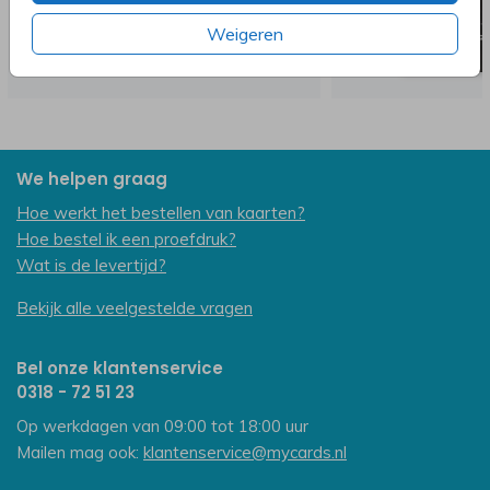
Weigeren
We helpen graag
Hoe werkt het bestellen van kaarten?
Hoe bestel ik een proefdruk?
Wat is de levertijd?
Bekijk alle veelgestelde vragen
Bel onze klantenservice
0318 - 72 51 23
Op werkdagen van 09:00 tot 18:00 uur
Mailen mag ook:
klantenservice@mycards.nl