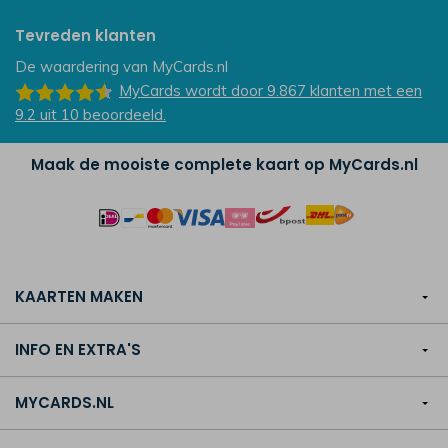
Tevreden klanten
De waardering van
MyCards.nl
MyCards
wordt door 9.867
klanten
met een
9.2
uit
10
beoordeeld.
Maak de mooiste complete kaart op MyCards.nl
KAARTEN MAKEN
INFO EN EXTRA'S
MYCARDS.NL