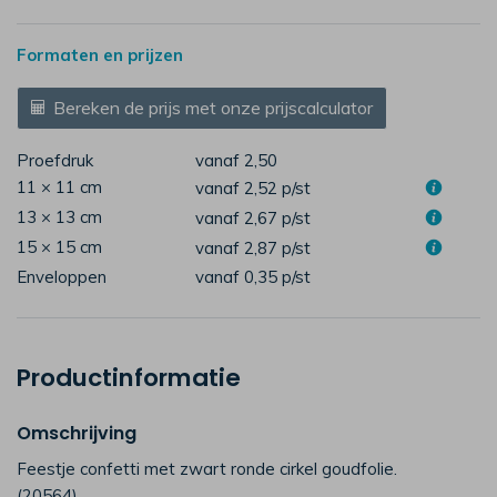
Formaten en prijzen
Bereken de prijs met onze prijscalculator
Proefdruk
vanaf 2,50
11 × 11 cm
vanaf 2,52
p/st
13 × 13 cm
vanaf 2,67
p/st
15 × 15 cm
vanaf 2,87
p/st
Enveloppen
vanaf 0,35
p/st
Productinformatie
Omschrijving
Feestje confetti met zwart ronde cirkel goudfolie.
(20564)