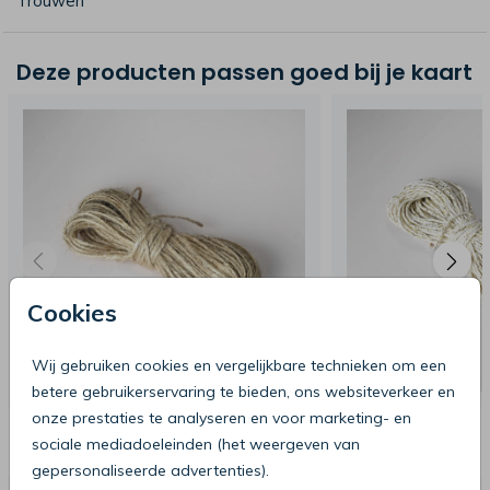
Trouwen
Deze producten passen goed bij je kaart
Cookies
Wij gebruiken cookies en vergelijkbare technieken om een
betere gebruikerservaring te bieden, ons websiteverkeer en
onze prestaties te analyseren en voor marketing- en
Deze producten zijn wellicht ook iets
sociale mediadoeleinden (het weergeven van
voor je
gepersonaliseerde advertenties).
VOORBEELDSETJE