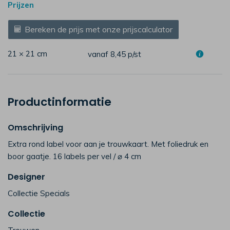
Prijzen
Bereken de prijs met onze prijscalculator
21 × 21 cm
vanaf 8,45
p/st
Productinformatie
Omschrijving
Extra rond label voor aan je trouwkaart. Met foliedruk en
boor gaatje. 16 labels per vel / ⌀ 4 cm
Designer
Collectie Specials
Collectie