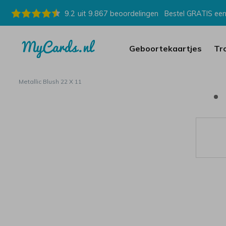
9.2
uit
9.867
beoordelingen
Bestel GRATIS een
Geboortekaartjes
Tr
Metallic Blush 22 X 11