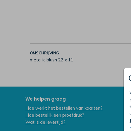
OMSCHRIJVING
metallic blush 22 x 11
We helpen graag
Hoe werkt het bestellen van kaarten?
Hoe bestel ik een proefdruk?
Wat is de levertijd?