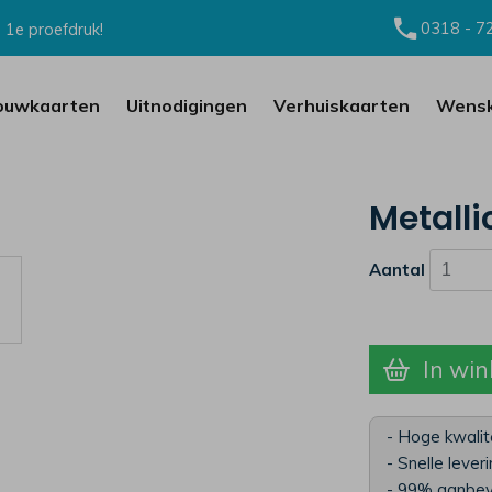
0318 - 7
 1e proefdruk!
ouwkaarten
Uitnodigingen
Verhuiskaarten
Wensk
Metalli
Aantal
In win
- Hoge kwalit
- Snelle lever
- 99% aanbev