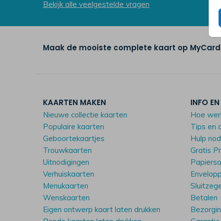
Bekijk alle veelgestelde vragen
Maak de mooiste complete kaart op MyCards
KAARTEN MAKEN
INFO EN
Nieuwe collectie kaarten
Hoe wer
Populaire kaarten
Tips en 
Geboortekaartjes
Hulp no
Trouwkaarten
Gratis P
Uitnodigingen
Papiers
Verhuiskaarten
Envelop
Menukaarten
Sluitzeg
Wenskaarten
Betalen
Eigen ontwerp kaart laten drukken
Bezorgi