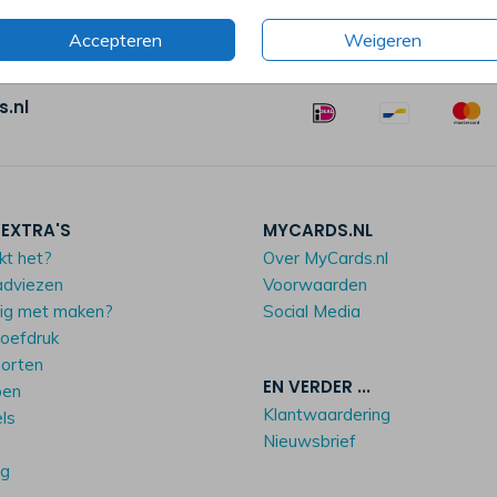
Accepteren
Weigeren
.nl
 EXTRA'S
MYCARDS.NL
kt het?
Over MyCards.nl
adviezen
Voorwaarden
dig met maken?
Social Media
roefdruk
oorten
EN VERDER ...
pen
Klantwaardering
els
Nieuwsbrief
ng