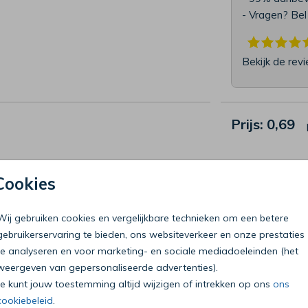
- Vragen? Be
Bekijk de rev
Prijs:
0,69
Cookies
Wij gebruiken cookies en vergelijkbare technieken om een betere
Bel onze klantenservice
T
gebruikerservaring te bieden, ons websiteverkeer en onze prestaties
0318 - 72 51 23
te analyseren en voor marketing- en sociale mediadoeleinden (het
D
weergeven van gepersonaliseerde advertenties).
Op werkdagen van 09:00 tot 18:00 uur
Je kunt jouw toestemming altijd wijzigen of intrekken op ons
ons
Mailen mag ook:
klantenservice@mycards.nl
m
cookiebeleid
.