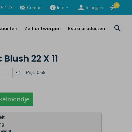
0
25 123
Contact
Info
Inloggen
aarten
Zelf ontwerpen
Extra producten
c Blush 22 X 11
x 1
Prijs:
0,69
kelmandje
eit
ing
eling!