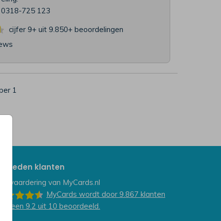
l 0318-725 123
cijfer 9+ uit 9.850+
beoordelingen
iews
per 1
evreden klanten
e waardering van
MyCards.nl
MyCards
wordt door 9.867
klanten
et een
9.2
uit
10
beoordeeld.