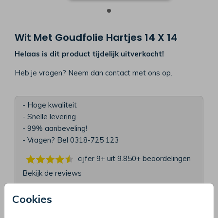
Wit Met Goudfolie Hartjes 14 X 14
Helaas is dit product tijdelijk uitverkocht!
Heb je vragen? Neem dan contact met ons op.
- Hoge kwaliteit
- Snelle levering
- 99% aanbeveling!
- Vragen? Bel 0318-725 123
cijfer 9+ uit 9.850+
beoordelingen
Bekijk de reviews
Cookies
OMSCHRIJVING