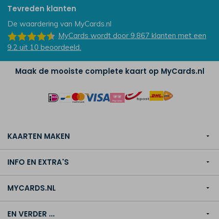
Tevreden klanten
De waardering van
MyCards.nl
MyCards
wordt door 9.867
klanten
met een
9.2
uit
10
beoordeeld.
Maak de mooiste complete kaart op MyCards.nl
KAARTEN MAKEN
INFO EN EXTRA'S
MYCARDS.NL
EN VERDER ...