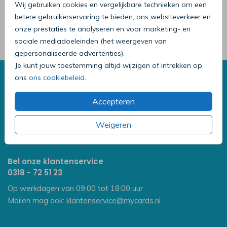
Wij gebruiken cookies en vergelijkbare technieken om een
wit met goudfolie hartjes 14 x 14
betere gebruikerservaring te bieden, ons websiteverkeer en
onze prestaties te analyseren en voor marketing- en
Prijs:
0,75
per 1
sociale mediadoeleinden (het weergeven van
gepersonaliseerde advertenties).
Je kunt jouw toestemming altijd wijzigen of intrekken op
We helpen graag
ons
ons cookiebeleid
.
Hoe werkt het bestellen van kaarten?
Accepteren
Hoe bestel ik een proefdruk?
Wat is de levertijd?
Weigeren
Bekijk alle veelgestelde vragen
Bel onze klantenservice
0318 - 72 51 23
Op werkdagen van 09:00 tot 18:00 uur
Mailen mag ook:
klantenservice@mycards.nl