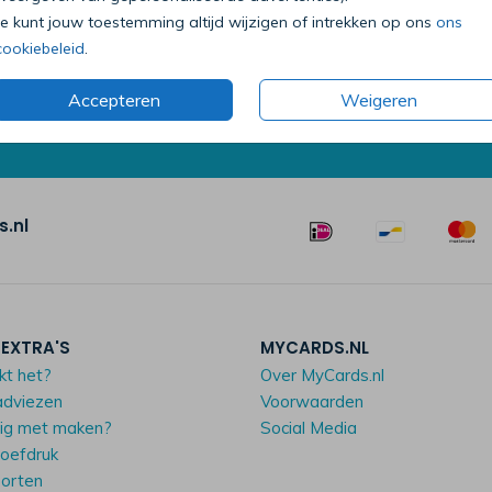
Je kunt jouw toestemming altijd wijzigen of intrekken op ons
ons
0318 - 72 51 23
D
cookiebeleid
.
Op werkdagen van 09:00 tot 18:00 uur
Mailen mag ook:
klantenservice@mycards.nl
m
Accepteren
Weigeren
.nl
 EXTRA'S
MYCARDS.NL
kt het?
Over MyCards.nl
adviezen
Voorwaarden
dig met maken?
Social Media
roefdruk
oorten