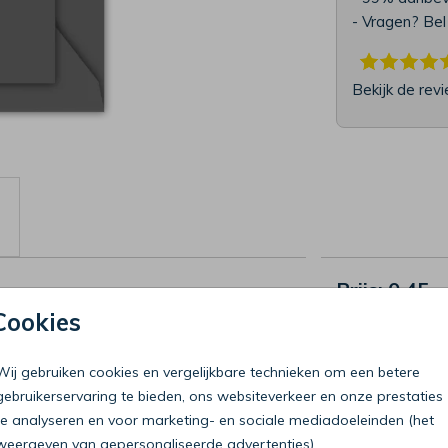
- Vragen? Be
Bekijk de rev
Prijs:
0,45
Cookies
Wij gebruiken cookies en vergelijkbare technieken om een betere
gebruikerservaring te bieden, ons websiteverkeer en onze prestaties
te analyseren en voor marketing- en sociale mediadoeleinden (het
weergeven van gepersonaliseerde advertenties).
Bel onze klantenservice
T