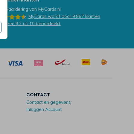
e waardering van
MyCards.nl
MyCards
wordt door 9.867
klanten
et een
9.2
uit
10
beoordeeld.
CONTACT
Contact en gegevens
Inloggen Account