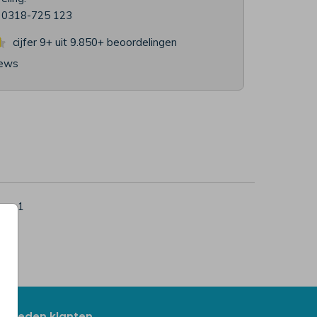
l 0318-725 123
cijfer 9+ uit 9.850+
beoordelingen
iews
per 1
evreden klanten