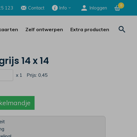
0
25 123
Contact
Info
Inloggen
aarten
Zelf ontwerpen
Extra producten
rijs 14 x 14
x 1
Prijs:
0,45
kelmandje
eit
ing
eling!