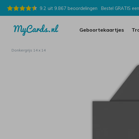
9.2
uit
9.867
beoordelingen
Bestel GRATIS een
Geboortekaartjes
Tr
Donkergrijs 14 x 14