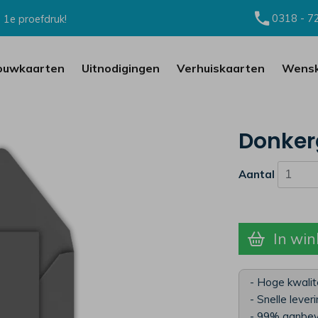
0318 - 7
 1e proefdruk!
ouwkaarten
Uitnodigingen
Verhuiskaarten
Wensk
Donkerg
Aantal
In win
- Hoge kwalit
- Snelle lever
- 99% aanbev