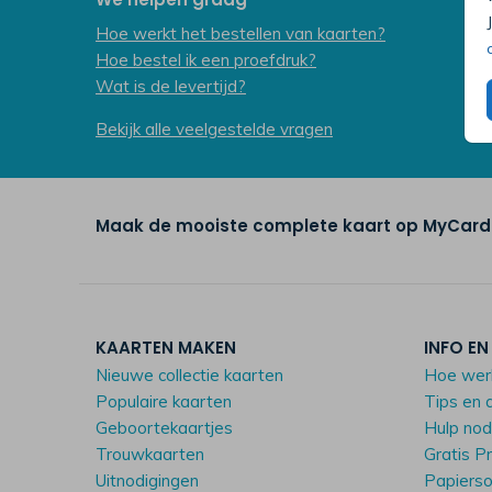
Hoe werkt het bestellen van kaarten?
Hoe bestel ik een proefdruk?
Wat is de levertijd?
Bekijk alle veelgestelde vragen
Maak de mooiste complete kaart op MyCards
KAARTEN MAKEN
INFO EN
Nieuwe collectie kaarten
Hoe wer
Populaire kaarten
Tips en 
Geboortekaartjes
Hulp no
Trouwkaarten
Gratis P
Uitnodigingen
Papiers