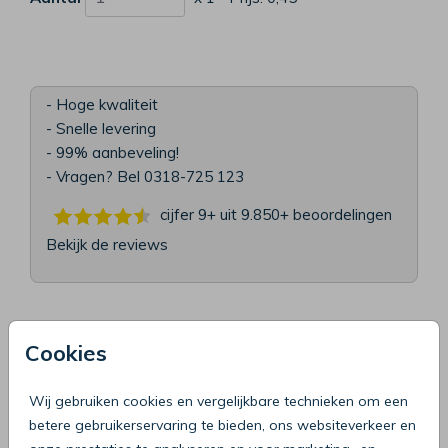
- Hoge kwaliteit
- Snelle levering
- 99% aanbeveling!
- Vragen? Bel 0318-725 123
cijfer 9+ uit 9.850+
beoordelingen
Bekijk de reviews
OMSCHRIJVING
Cookies
oudroze 13,5 x 20
Prijs:
0,45
Wij gebruiken cookies en vergelijkbare technieken om een
per 1
betere gebruikerservaring te bieden, ons websiteverkeer en