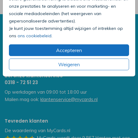
onze prestaties te analyseren en voor marketing- en
sociale mediadoeleinden (het weergeven van
gepersonaliseerde advertenties).
We helpen graag
Je kunt jouw toestemming altijd wijzigen of intrekken op
Hoe werkt het bestellen van kaarten?
ons
ons cookiebeleid
.
Hoe bestel ik een proefdruk?
Wat is de levertijd?
Accepteren
Bekijk alle veelgestelde vragen
Weigeren
Bel onze klantenservice
0318 - 72 51 23
Op werkdagen van 09:00 tot 18:00 uur
Mailen mag ook:
klantenservice@mycards.nl
Tevreden klanten
De waardering van
MyCards.nl
MyCards
wordt door 9.867
klanten
met een