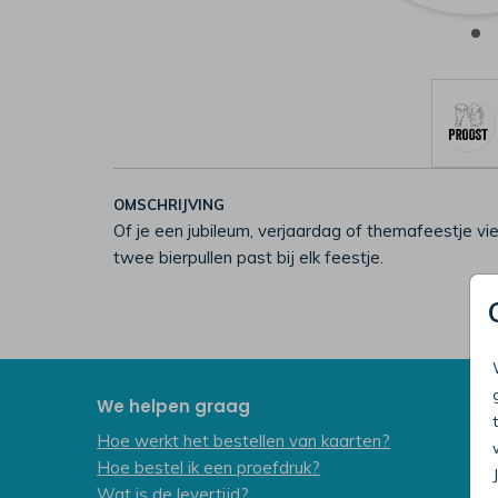
OMSCHRIJVING
Of je een jubileum, verjaardag of themafeestje vi
twee bierpullen past bij elk feestje.
We helpen graag
Hoe werkt het bestellen van kaarten?
Hoe bestel ik een proefdruk?
Wat is de levertijd?