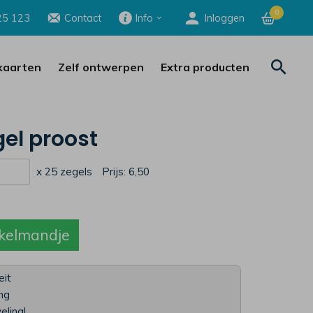
0
25 123
Contact
Info
Inloggen
aarten
Zelf ontwerpen
Extra producten
gel proost
x 25 zegels
Prijs:
6,50
kelmandje
eit
ing
eling!