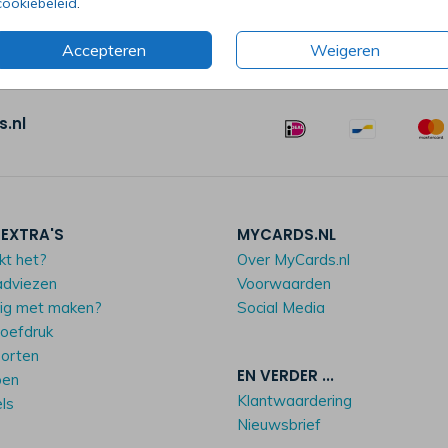
cookiebeleid
.
Accepteren
Weigeren
.nl
 EXTRA'S
MYCARDS.NL
kt het?
Over MyCards.nl
adviezen
Voorwaarden
dig met maken?
Social Media
roefdruk
oorten
EN VERDER ...
pen
Klantwaardering
els
Nieuwsbrief