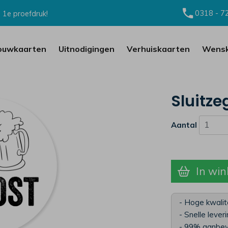
0318 - 7
 1e proefdruk!
ouwkaarten
Uitnodigingen
Verhuiskaarten
Wensk
Sluitze
Aantal
In win
- Hoge kwalit
- Snelle lever
- 99% aanbev