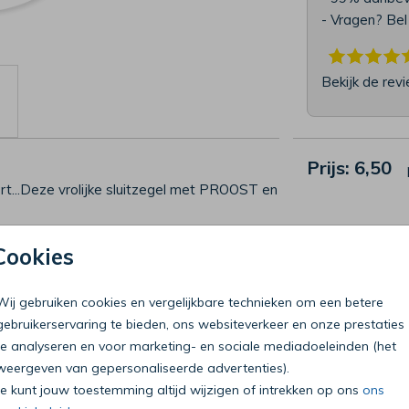
- Vragen? Be
Bekijk de rev
Prijs:
6,50
ert...Deze vrolijke sluitzegel met PROOST en
Cookies
Wij gebruiken cookies en vergelijkbare technieken om een betere
gebruikerservaring te bieden, ons websiteverkeer en onze prestaties
Bel onze klantenservice
T
te analyseren en voor marketing- en sociale mediadoeleinden (het
0318 - 72 51 23
D
weergeven van gepersonaliseerde advertenties).
Op werkdagen van 09:00 tot 18:00 uur
Je kunt jouw toestemming altijd wijzigen of intrekken op ons
ons
Mailen mag ook:
klantenservice@mycards.nl
m