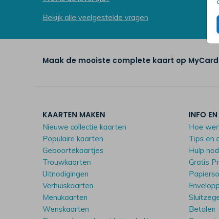
Bekijk alle veelgestelde vragen
Maak de mooiste complete kaart op MyCards
KAARTEN MAKEN
INFO EN
Nieuwe collectie kaarten
Hoe wer
Populaire kaarten
Tips en 
Geboortekaartjes
Hulp no
Trouwkaarten
Gratis P
Uitnodigingen
Papiers
Verhuiskaarten
Envelop
Menukaarten
Sluitzeg
Wenskaarten
Betalen