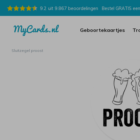
9.2
uit
9.867
beoordelingen
Bestel GRATIS een
Geboortekaartjes
Tr
Sluitzegel proost