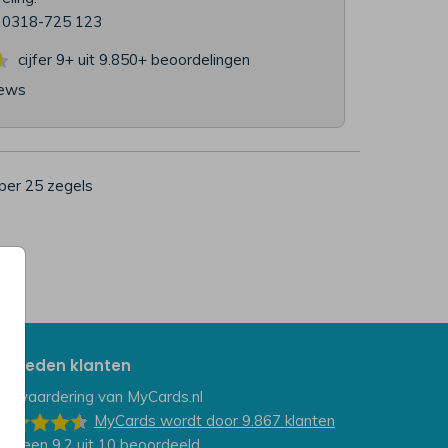
l 0318-725 123
cijfer 9+ uit 9.850+
beoordelingen
iews
per 25 zegels
evreden klanten
e waardering van
MyCards.nl
MyCards
wordt door 9.867
klanten
et een
9.2
uit
10
beoordeeld.