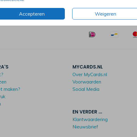
Accepteren
Weigeren
RA'S
MYCARDS.NL
t?
Over MyCards.nl
zen
Voorwaarden
et maken?
Social Media
ruk
n
EN VERDER ...
Klantwaardering
Nieuwsbrief