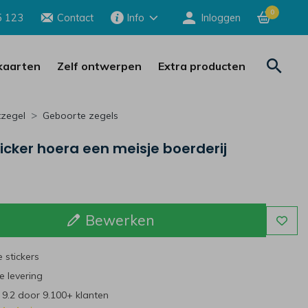
0
5 123
Contact
Info
Inloggen
aarten
Zelf ontwerpen
Extra producten
tzegel
Geboorte zegels
ticker hoera een meisje boerderij
Bewerken
 stickers
e levering
r 9.2 door 9.100+ klanten