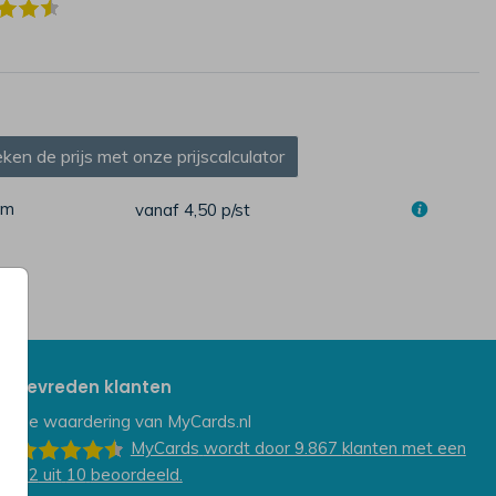
SLUITZEGEL
SLUITZEGEL
ken de prijs met onze prijscalculator
cm
vanaf 4,50
p/st
Tevreden klanten
De waardering van
MyCards.nl
MyCards
wordt door 9.867
klanten
met een
9.2
uit
10
beoordeeld.