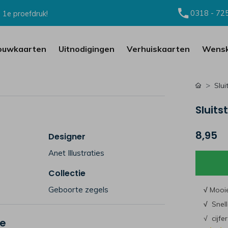
0318 - 72
 1e proefdruk!
ouwkaarten
Uitnodigingen
Verhuiskaarten
Wensk
Slui
Sluits
8,95
Designer
Anet Illustraties
Collectie
Geboorte zegels
√
Mooie
√
Snell
√ cijfe
je