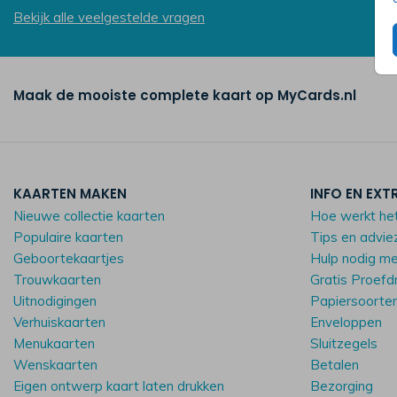
Bekijk alle veelgestelde vragen
Maak de mooiste complete kaart op MyCards.nl
KAARTEN MAKEN
INFO EN EXT
Nieuwe collectie kaarten
Hoe werkt he
Populaire kaarten
Tips en advie
Geboortekaartjes
Hulp nodig m
Trouwkaarten
Gratis Proefd
Uitnodigingen
Papiersoorte
Verhuiskaarten
Enveloppen
Menukaarten
Sluitzegels
Wenskaarten
Betalen
Eigen ontwerp kaart laten drukken
Bezorging