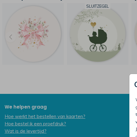
SLUITZEGEL
We helpen graag
Hoe werkt het bestellen van kaarten?
Hoe bestel ik een proefdruk?
Wat is de levertijd?