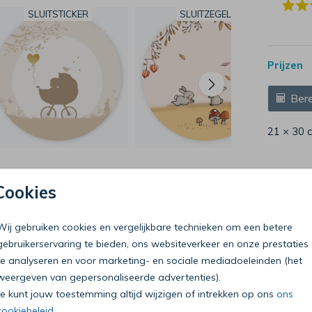
SLUITSTICKER
SLUITZEGEL
Prijzen
Bere
21 × 30 
Cookies
Wij gebruiken cookies en vergelijkbare technieken om een betere
Bel onze klantenservice
gebruikerservaring te bieden, ons websiteverkeer en onze prestaties
0318 - 72 51 23
te analyseren en voor marketing- en sociale mediadoeleinden (het
weergeven van gepersonaliseerde advertenties).
Op werkdagen van 09:00 tot 18:00 uur
Je kunt jouw toestemming altijd wijzigen of intrekken op ons
ons
Mailen mag ook:
klantenservice@mycards.nl
cookiebeleid
.