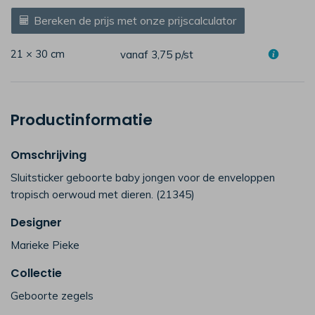
Bereken de prijs met onze prijscalculator
21 × 30 cm
vanaf 3,75
p/st
Productinformatie
Omschrijving
Sluitsticker geboorte baby jongen voor de enveloppen
tropisch oerwoud met dieren. (21345)
Designer
Marieke Pieke
Collectie
Geboorte zegels