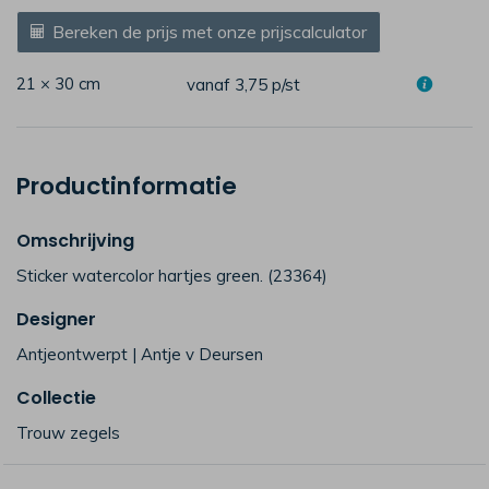
Bereken de prijs met onze prijscalculator
21 × 30 cm
vanaf 3,75
p/st
Productinformatie
Omschrijving
Sticker watercolor hartjes green. (23364)
Designer
Antjeontwerpt | Antje v Deursen
Collectie
Trouw zegels