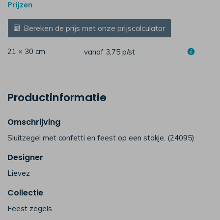
Prijzen
Bereken de prijs met onze prijscalculator
21 × 30 cm
vanaf 3,75
p/st
Productinformatie
Omschrijving
Sluitzegel met confetti en feest op een stokje. (24095)
Designer
Lievez
Collectie
Feest zegels