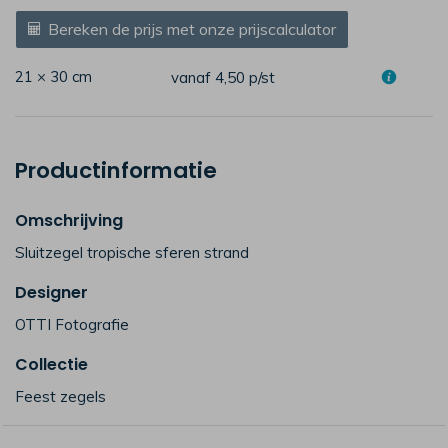
Bereken de prijs met onze prijscalculator
21 × 30 cm
vanaf 4,50
p/st
Productinformatie
Omschrijving
Sluitzegel tropische sferen strand
Designer
OTTI Fotografie
Collectie
Feest zegels