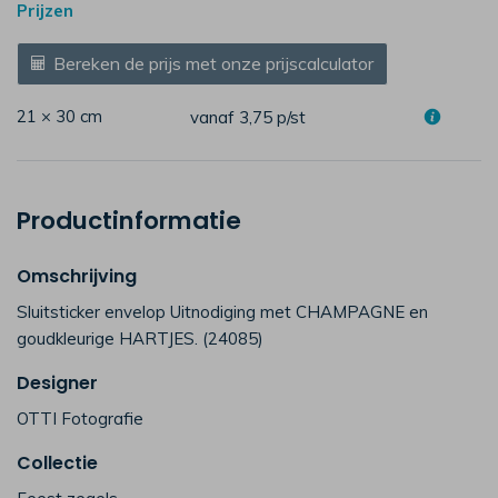
Prijzen
Bereken de prijs met onze prijscalculator
21 × 30 cm
vanaf 3,75
p/st
Productinformatie
Omschrijving
Sluitsticker envelop Uitnodiging met CHAMPAGNE en
goudkleurige HARTJES. (24085)
Designer
OTTI Fotografie
Collectie