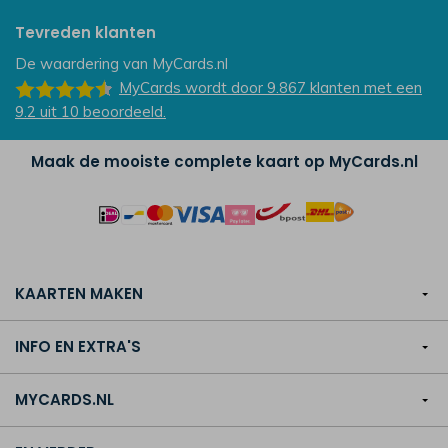
Tevreden klanten
De waardering van
MyCards.nl
MyCards
wordt door 9.867
klanten
met een
9.2
uit
10
beoordeeld.
Maak de mooiste complete kaart op MyCards.nl
KAARTEN MAKEN
INFO EN EXTRA'S
MYCARDS.NL