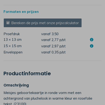
Formaten en prijzen
Bereken de prijs met onze prijscalculator
Proefdruk
vanaf 3,50
13 × 13 cm
vanaf 2,77
p/st
15 × 15 cm
vanaf 2,97
p/st
Enveloppen
vanaf 0,35
p/st
Productinformatie
Omschrijving
Meisjes geboortekaartje in ronde vorm met een
achtergrond van pluchelook in warme kleur en rosefolie
tekst. (23100)