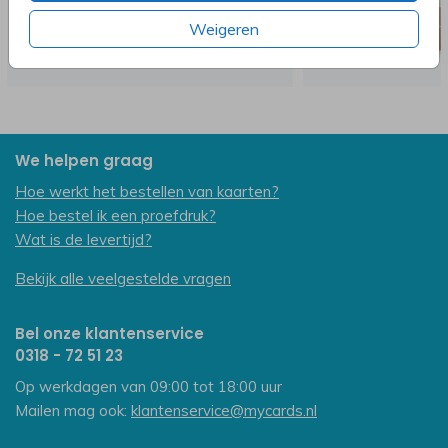
Weigeren
We helpen graag
Hoe werkt het bestellen van kaarten?
Hoe bestel ik een proefdruk?
Wat is de levertijd?
Bekijk alle veelgestelde vragen
Bel onze klantenservice
0318 - 72 51 23
Op werkdagen van 09:00 tot 18:00 uur
Mailen mag ook:
klantenservice@mycards.nl