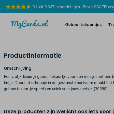
9.2
uit
9.867
beoordelingen
Bestel GRATIS een
Geboortekaartjes
Tr
Productinformatie
Omschrijving
Een vrolijk, kleurrijk geboortekaartje voor een meisje met een k
tintje. Door het schaapje in de gestanste hartvorm maakt het 
geboortekaartje speels en uniek voor jouw meisje! (30388)
Deze producten zijn wellicht ook iets voor 