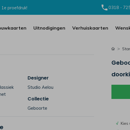
0318 - 72
 1e proefdruk!
ouwkaarten
Uitnodigingen
Verhuiskaarten
Wensk
Sta
Geboo
doorki
Designer
lassiek
Studio Aelou
het
Collectie
Geboorte
√
Kies 
je