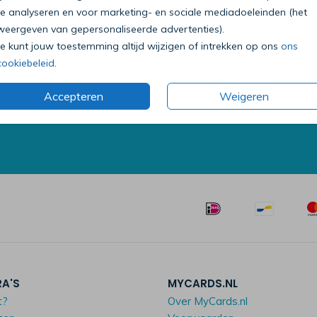
te analyseren en voor marketing- en sociale mediadoeleinden (het
weergeven van gepersonaliseerde advertenties).
Je kunt jouw toestemming altijd wijzigen of intrekken op ons
ons
Bel onze klantenservice
cookiebeleid
.
0318 - 72 51 23
Accepteren
Weigeren
Op werkdagen van 09:00 tot 18:00 uur
Mailen mag ook:
klantenservice@mycards.nl
RA'S
MYCARDS.NL
t?
Over MyCards.nl