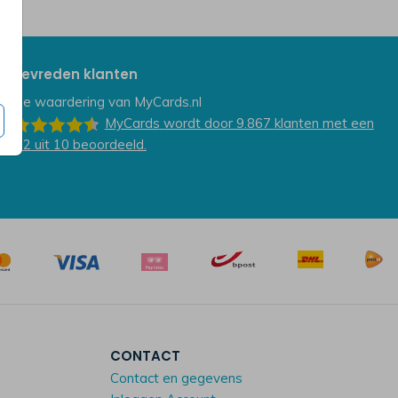
Tevreden klanten
De waardering van
MyCards.nl
MyCards
wordt door 9.867
klanten
met een
9.2
uit
10
beoordeeld.
CONTACT
Contact en gegevens