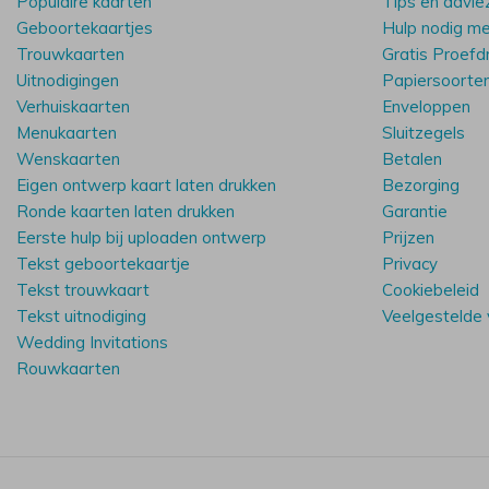
Populaire kaarten
Tips en advie
Geboortekaartjes
Hulp nodig m
Trouwkaarten
Gratis Proefd
Uitnodigingen
Papiersoorte
Verhuiskaarten
Enveloppen
Menukaarten
Sluitzegels
Wenskaarten
Betalen
Eigen ontwerp kaart laten drukken
Bezorging
Ronde kaarten laten drukken
Garantie
Eerste hulp bij uploaden ontwerp
Prijzen
Tekst geboortekaartje
Privacy
Tekst trouwkaart
Cookiebeleid
Tekst uitnodiging
Veelgestelde
Wedding Invitations
Rouwkaarten