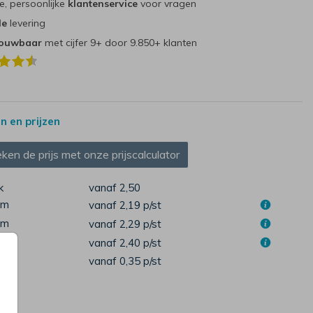
e, persoonlijke
klantenservice
voor vragen
le
levering
rouwbaar
met cijfer 9+ door 9.850+ klanten
 en prijzen
ken de prijs met onze prijscalculator
k
vanaf 2,50
cm
vanaf 2,19
p/st
cm
vanaf 2,29
p/st
cm
vanaf 2,40
p/st
pen
vanaf 0,35
p/st