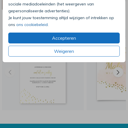
sociale mediadoeleinden (het weergeven van
gepersonaliseerde advertenties).
Deze producten zijn wellicht ook iets
Je kunt jouw toestemming altijd wijzigen of intrekken op
voor je
ons
ons cookiebeleid
.
Accepteren
Weigeren