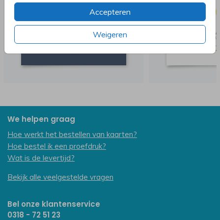
Accepteren
Weigeren
We helpen graag
Hoe werkt het bestellen van kaarten?
Hoe bestel ik een proefdruk?
Wat is de levertijd?
Bekijk alle veelgestelde vragen
Bel onze klantenservice
0318 - 72 51 23