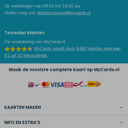
Op werkdagen van 09:00 tot 18:00 uur
Mailen mag ook:
klantenservice@mycards.nl
Tevreden klanten
De waardering van
MyCards.nl
MyCards
wordt door 9.867
klanten
met een
9.2
uit
10
beoordeeld.
Maak de mooiste complete kaart op MyCards.nl
KAARTEN MAKEN
INFO EN EXTRA'S