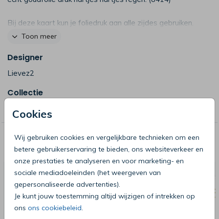
Bij deze kaart kun je foliedruk aan alle zijdes gebruiken.
Je kunt deze kaart ook bestellen met alleen foliedruk op
Toon meer
de voorkant waardoor de kosten per kaart lager zijn.
Designer
Vragen hierover? Neem gerust contact met ons op.
Lievez2
Let op: Dit betreft een kaart met echte foliedruk. Hoe
Collectie
dit precies werkt lees je onderaan op onze foliedruk
pagina
deze pagina
Trouwen
Cookies
Wij gebruiken cookies en vergelijkbare technieken om een
Deze producten zijn wellicht ook iets
betere gebruikerservaring te bieden, ons websiteverkeer en
voor je
onze prestaties te analyseren en voor marketing- en
sociale mediadoeleinden (het weergeven van
gepersonaliseerde advertenties).
Je kunt jouw toestemming altijd wijzigen of intrekken op
ons
ons cookiebeleid
.