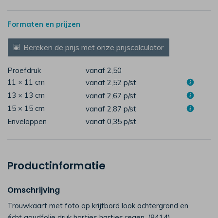
Formaten en prijzen
Bereken de prijs met onze prijscalculator
Proefdruk
vanaf 2,50
11 × 11 cm
vanaf 2,52
p/st
13 × 13 cm
vanaf 2,67
p/st
15 × 15 cm
vanaf 2,87
p/st
Enveloppen
vanaf 0,35
p/st
Productinformatie
Omschrijving
Trouwkaart met foto op krijtbord look achtergrond en
écht goudfolie druk hartjes hartjes regen. (8414)