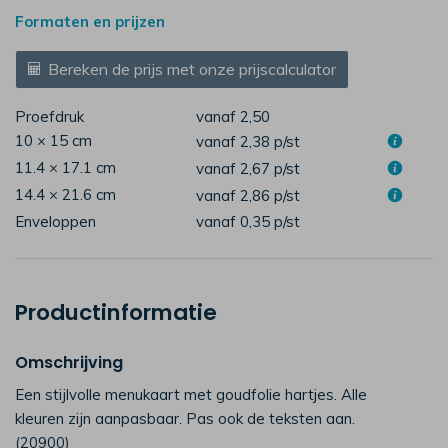
Formaten en prijzen
Bereken de prijs met onze prijscalculator
Proefdruk
vanaf 2,50
10 × 15 cm
vanaf 2,38
p/st
11.4 × 17.1 cm
vanaf 2,67
p/st
14.4 × 21.6 cm
vanaf 2,86
p/st
Enveloppen
vanaf 0,35
p/st
Productinformatie
Omschrijving
Een stijlvolle menukaart met goudfolie hartjes. Alle
kleuren zijn aanpasbaar. Pas ook de teksten aan.
(20900)