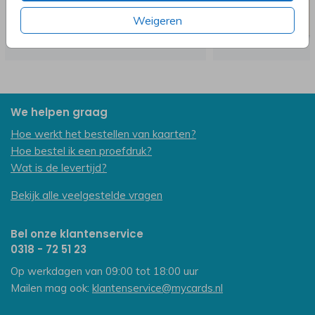
Weigeren
We helpen graag
Hoe werkt het bestellen van kaarten?
Hoe bestel ik een proefdruk?
Wat is de levertijd?
Bekijk alle veelgestelde vragen
Bel onze klantenservice
0318 - 72 51 23
Op werkdagen van 09:00 tot 18:00 uur
Mailen mag ook:
klantenservice@mycards.nl