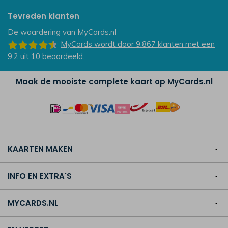
Tevreden klanten
De waardering van
MyCards.nl
MyCards
wordt door 9.867
klanten
met een
9.2
uit
10
beoordeeld.
Maak de mooiste complete kaart op MyCards.nl
KAARTEN MAKEN
INFO EN EXTRA'S
MYCARDS.NL