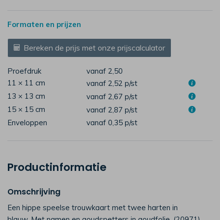
Formaten en prijzen
Bereken de prijs met onze prijscalculator
Proefdruk
vanaf 2,50
11 × 11 cm
vanaf 2,52
p/st
13 × 13 cm
vanaf 2,67
p/st
15 × 15 cm
vanaf 2,87
p/st
Enveloppen
vanaf 0,35
p/st
Productinformatie
Omschrijving
Een hippe speelse trouwkaart met twee harten in
blauw. Met namen en goudspetters in goudfolie. (20971)