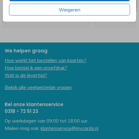
Weigeren
We helpen graag
Hoe werkt het bestellen van kaarten?
Hoe bestel ik een proefdruk?
Wat is de levertijd?
Bekijk alle veelgestelde vragen
Bel onze klantenservice
0318 - 72 51 23
Op werkdagen van 09:00 tot 18:00 uur
Mailen mag ook:
klantenservice@mycards.nl