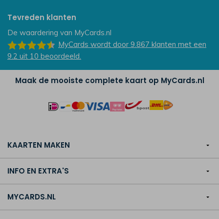
Tevreden klanten
De waardering van
MyCards.nl
MyCards
wordt door 9.867
klanten
met een
9.2
uit
10
beoordeeld.
Maak de mooiste complete kaart op MyCards.nl
KAARTEN MAKEN
INFO EN EXTRA'S
MYCARDS.NL