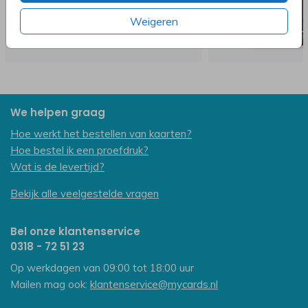
Weigeren
We helpen graag
Hoe werkt het bestellen van kaarten?
Hoe bestel ik een proefdruk?
Wat is de levertijd?
Bekijk alle veelgestelde vragen
Bel onze klantenservice
0318 - 72 51 23
Op werkdagen van 09:00 tot 18:00 uur
Mailen mag ook:
klantenservice@mycards.nl