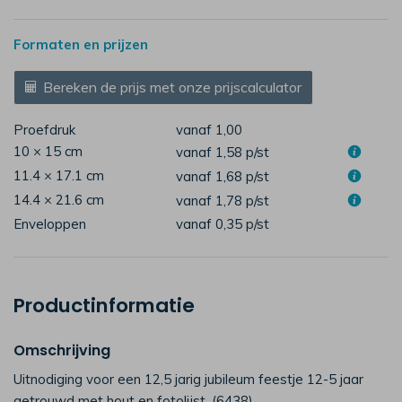
Formaten en prijzen
Bereken de prijs met onze prijscalculator
Proefdruk
vanaf 1,00
10 × 15 cm
vanaf 1,58
p/st
11.4 × 17.1 cm
vanaf 1,68
p/st
14.4 × 21.6 cm
vanaf 1,78
p/st
Enveloppen
vanaf 0,35
p/st
Productinformatie
Omschrijving
Uitnodiging voor een 12,5 jarig jubileum feestje 12-5 jaar
getrouwd met hout en fotolijst. (6438)