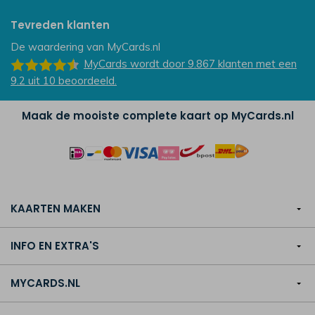
Tevreden klanten
De waardering van
MyCards.nl
MyCards
wordt door 9.867
klanten
met een
9.2
uit
10
beoordeeld.
Maak de mooiste complete kaart op MyCards.nl
KAARTEN MAKEN
INFO EN EXTRA'S
MYCARDS.NL