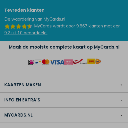
Tevreden klanten
De waardering van
MyCards.nl
MyCards
wordt door 9.867
klanten
met een
9.2
uit
10
beoordeeld.
Maak de mooiste complete kaart op MyCards.nl
KAARTEN MAKEN
INFO EN EXTRA'S
MYCARDS.NL