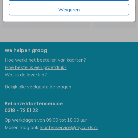
Weigeren
We helpen graag
Hoe werkt het bestellen van kaarten?
Hoe bestel ik een proefdruk?
Wat is de levertijd?
Bekijk alle veelgestelde vragen
Bel onze klantenservice
0318 - 72 51 23
Op werkdagen van 09:00 tot 18:00 uur
Mailen mag ook:
klantenservice@mycards.nl