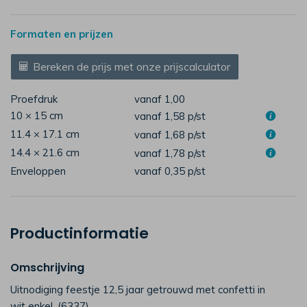
Formaten en prijzen
Bereken de prijs met onze prijscalculator
Proefdruk
vanaf 1,00
10 × 15 cm
vanaf 1,58
p/st
11.4 × 17.1 cm
vanaf 1,68
p/st
14.4 × 21.6 cm
vanaf 1,78
p/st
Enveloppen
vanaf 0,35
p/st
Productinformatie
Omschrijving
Uitnodiging feestje 12,5 jaar getrouwd met confetti in
wit enkel. (6337)