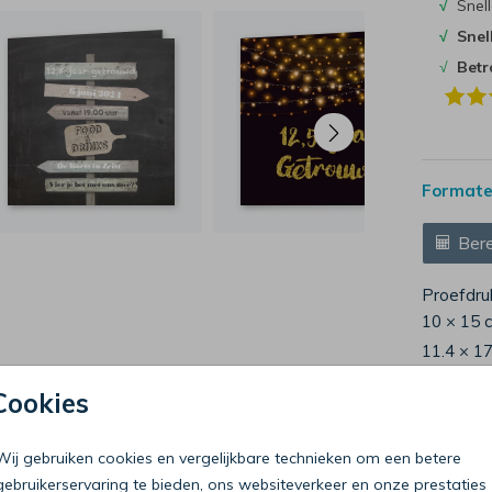
√
Snell
√
Snel
√
Bet
Formaten
Bere
Proefdru
10 × 15 
11.4 × 1
14.4 × 2
Cookies
Envelop
Wij gebruiken cookies en vergelijkbare technieken om een betere
gebruikerservaring te bieden, ons websiteverkeer en onze prestaties