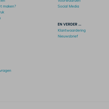
zen
Voorwaarden
et maken?
Social Media
ruk
n
EN VERDER ...
Klantwaardering
Nieuwsbrief
 vragen