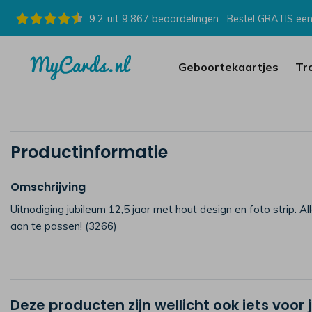
9.2
uit
9.867
beoordelingen
Bestel GRATIS een
Geboortekaartjes
Tr
Productinformatie
Omschrijving
Uitnodiging jubileum 12,5 jaar met hout design en foto strip. All
aan te passen! (3266)
Deze producten zijn wellicht ook iets voor 