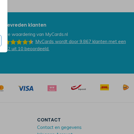
Tevreden klanten
De waardering van
MyCards.nl
MyCards
wordt door 9.867
klanten
met een
9.2
uit
10
beoordeeld.
CONTACT
Contact en gegevens