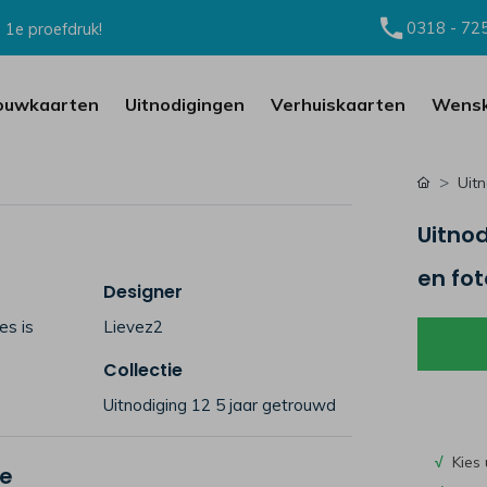
0318 - 72
 1e proefdruk!
ouwkaarten
Uitnodigingen
Verhuiskaarten
Wensk
Uit
Uitnod
en fot
Designer
es is
Lievez2
Collectie
Uitnodiging 12 5 jaar getrouwd
√
Kies 
je