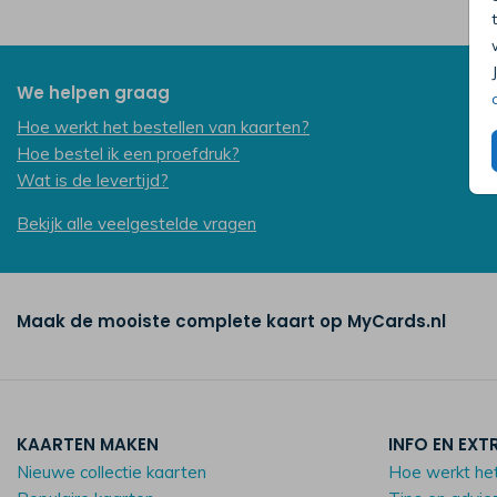
We helpen graag
Hoe werkt het bestellen van kaarten?
Hoe bestel ik een proefdruk?
Wat is de levertijd?
Bekijk alle veelgestelde vragen
Maak de mooiste complete kaart op MyCards.nl
KAARTEN MAKEN
INFO EN EXT
Nieuwe collectie kaarten
Hoe werkt he