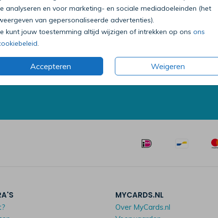
te analyseren en voor marketing- en sociale mediadoeleinden (het
weergeven van gepersonaliseerde advertenties).
Je kunt jouw toestemming altijd wijzigen of intrekken op ons
ons
Bel onze klantenservice
cookiebeleid
.
0318 - 72 51 23
Accepteren
Weigeren
Op werkdagen van 09:00 tot 18:00 uur
Mailen mag ook:
klantenservice@mycards.nl
RA'S
MYCARDS.NL
t?
Over MyCards.nl