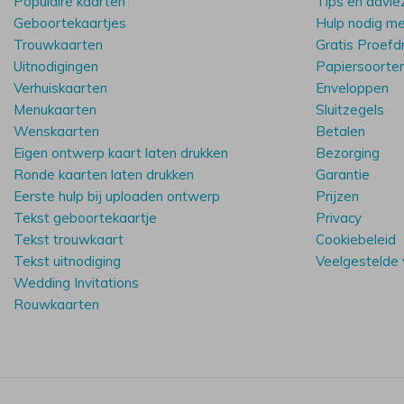
Populaire kaarten
Tips en advie
Geboortekaartjes
Hulp nodig m
Trouwkaarten
Gratis Proefd
Uitnodigingen
Papiersoorte
Verhuiskaarten
Enveloppen
Menukaarten
Sluitzegels
Wenskaarten
Betalen
Eigen ontwerp kaart laten drukken
Bezorging
Ronde kaarten laten drukken
Garantie
Eerste hulp bij uploaden ontwerp
Prijzen
Tekst geboortekaartje
Privacy
Tekst trouwkaart
Cookiebeleid
Tekst uitnodiging
Veelgestelde
Wedding Invitations
Rouwkaarten