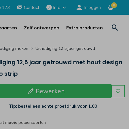
0
5 123
Contact
Info
Inloggen
aarten
Zelf ontwerpen
Extra producten
nodiging maken
Uitnodiging 12 5 jaar getrouwd
iging 12,5 jaar getrouwd met hout design
o strip
Bewerken
Tip: bestel een echte proefdruk voor
1,00
uit
mooie
papiersoorten