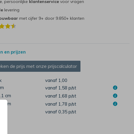
e, persoonlijke
klantenservice
voor vragen
le
levering
rouwbaar
met cijfer 9+ door 9.850+ klanten
 en prijzen
ken de prijs met onze prijscalculator
k
vanaf 1,00
cm
vanaf 1,58
p/st
7.1 cm
vanaf 1,68
p/st
1.6 cm
vanaf 1,78
p/st
pen
vanaf 0,35
p/st