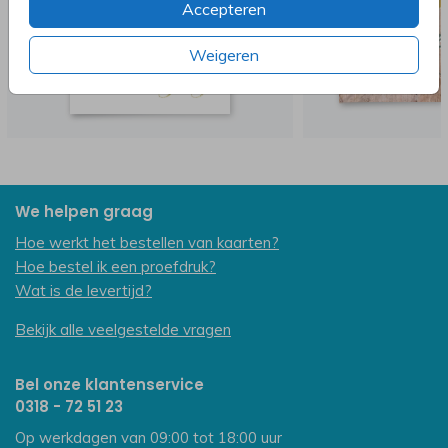
Accepteren
Weigeren
We helpen graag
Hoe werkt het bestellen van kaarten?
Hoe bestel ik een proefdruk?
Wat is de levertijd?
Bekijk alle veelgestelde vragen
Bel onze klantenservice
0318 - 72 51 23
Op werkdagen van 09:00 tot 18:00 uur