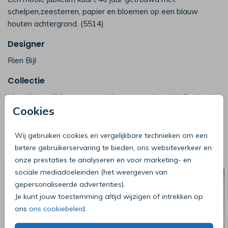
schelpen,zeesterren, papier en bloemen op een blauw
houten achtergrond. (5514)
Designer
Rien Bijl
Collectie
Uitnodiging 40 jaar getrouwd kaarten maken - MyCards.nl
Cookies
Deze producten zijn wellicht ook iets
Wij gebruiken cookies en vergelijkbare technieken om een
voor je
betere gebruikerservaring te bieden, ons websiteverkeer en
onze prestaties te analyseren en voor marketing- en
sociale mediadoeleinden (het weergeven van
gepersonaliseerde advertenties).
Je kunt jouw toestemming altijd wijzigen of intrekken op
ons
ons cookiebeleid
.