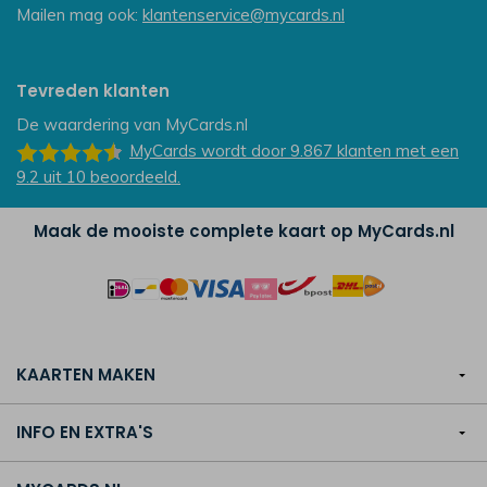
Mailen mag ook:
klantenservice@mycards.nl
Tevreden klanten
De waardering van
MyCards.nl
MyCards
wordt door 9.867
klanten
met een
9.2
uit
10
beoordeeld.
Maak de mooiste complete kaart op MyCards.nl
KAARTEN MAKEN
INFO EN EXTRA'S