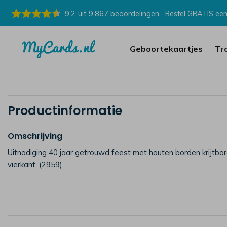
9.2
uit
9.867
beoordelingen
Bestel GRATIS een
Geboortekaartjes
Tr
Productinformatie
Omschrijving
Uitnodiging 40 jaar getrouwd feest met houten borden krijtbor
vierkant. (2959)