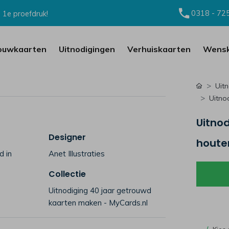
0318 - 72
 1e proefdruk!
ouwkaarten
Uitnodigingen
Verhuiskaarten
Wensk
Uit
Uitno
Uitnod
Designer
houte
d in
Anet Illustraties
Collectie
Uitnodiging 40 jaar getrouwd
kaarten maken - MyCards.nl