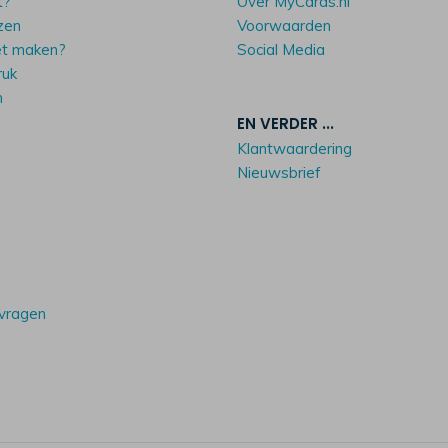
t?
Over MyCards.nl
zen
Voorwaarden
et maken?
Social Media
ruk
n
EN VERDER ...
Klantwaardering
Nieuwsbrief
 vragen