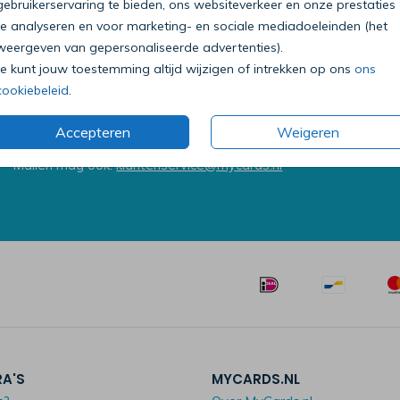
gebruikerservaring te bieden, ons websiteverkeer en onze prestaties
te analyseren en voor marketing- en sociale mediadoeleinden (het
weergeven van gepersonaliseerde advertenties).
Je kunt jouw toestemming altijd wijzigen of intrekken op ons
ons
cookiebeleid
.
Bel onze klantenservice
0318 - 72 51 23
Accepteren
Weigeren
Op werkdagen van 09:00 tot 18:00 uur
Mailen mag ook:
klantenservice@mycards.nl
RA'S
MYCARDS.NL