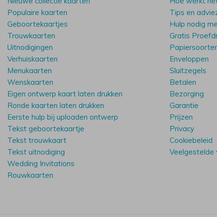
Nieuwe collectie kaarten
Hoe werkt he
Populaire kaarten
Tips en advie
Geboortekaartjes
Hulp nodig m
Trouwkaarten
Gratis Proefd
Uitnodigingen
Papiersoorte
Verhuiskaarten
Enveloppen
Menukaarten
Sluitzegels
Wenskaarten
Betalen
Eigen ontwerp kaart laten drukken
Bezorging
Ronde kaarten laten drukken
Garantie
Eerste hulp bij uploaden ontwerp
Prijzen
Tekst geboortekaartje
Privacy
Tekst trouwkaart
Cookiebeleid
Tekst uitnodiging
Veelgestelde
Wedding Invitations
Rouwkaarten