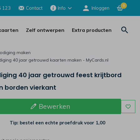
0
5 123
Contact
Info
Inloggen
aarten
Zelf ontwerpen
Extra producten
nodiging maken
diging 40 jaar getrouwd kaarten maken - MyCards.nl
iging 40 jaar getrouwd feest krijtbord
n borden vierkant
Bewerken
Tip: bestel een echte proefdruk voor
1,00