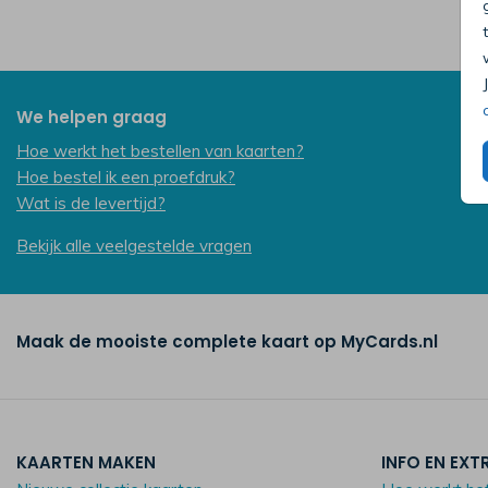
We helpen graag
Hoe werkt het bestellen van kaarten?
Hoe bestel ik een proefdruk?
Wat is de levertijd?
Bekijk alle veelgestelde vragen
Maak de mooiste complete kaart op MyCards.nl
KAARTEN MAKEN
INFO EN EXT