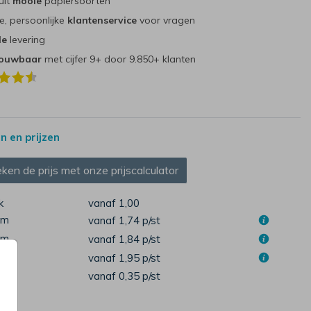
uit
mooie
papiersoorten
e, persoonlijke
klantenservice
voor vragen
le
levering
rouwbaar
met cijfer 9+ door 9.850+ klanten
 en prijzen
ken de prijs met onze prijscalculator
k
vanaf 1,00
cm
vanaf 1,74
p/st
cm
vanaf 1,84
p/st
cm
vanaf 1,95
p/st
pen
vanaf 0,35
p/st