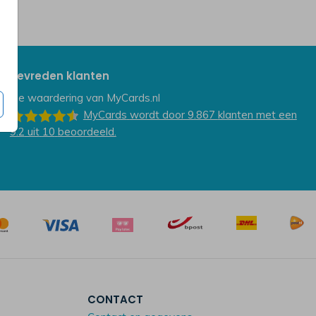
Tevreden klanten
De waardering van
MyCards.nl
MyCards
wordt door 9.867
klanten
met een
9.2
uit
10
beoordeeld.
CONTACT