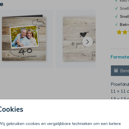
√
Kies 
je
√
Snell
√
Snel
√
Bet
Formaten
Bere
Proefdru
11 × 11 
13 × 13 
15 × 15 
Cookies
Envelop
Wij gebruiken cookies en vergelijkbare technieken om een betere