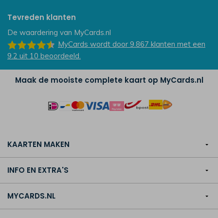
Tevreden klanten
De waardering van
MyCards.nl
MyCards
wordt door 9.867
klanten
met een
9.2
uit
10
beoordeeld.
Maak de mooiste complete kaart op MyCards.nl
KAARTEN MAKEN
INFO EN EXTRA'S
MYCARDS.NL