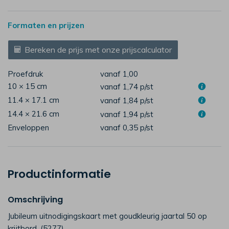
Formaten en prijzen
Bereken de prijs met onze prijscalculator
Proefdruk
vanaf 1,00
10 × 15 cm
vanaf 1,74
p/st
11.4 × 17.1 cm
vanaf 1,84
p/st
14.4 × 21.6 cm
vanaf 1,94
p/st
Enveloppen
vanaf 0,35
p/st
Productinformatie
Omschrijving
Jubileum uitnodigingskaart met goudkleurig jaartal 50 op
krijtbord. (5277)