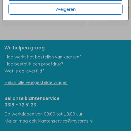
Weigeren
We helpen graag
Hoe werkt het bestellen van kaarten?
Hoe bestel ik een proefdruk?
Wat is de levertijd?
Bekijk alle veelgestelde vragen
Bel onze klantenservice
0318 - 72 51 23
Op werkdagen van 09:00 tot 18:00 uur
Mailen mag ook:
klantenservice@mycards.nl