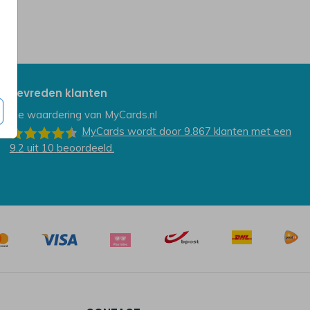
Tevreden klanten
De waardering van
MyCards.nl
MyCards
wordt door 9.867
klanten
met een
9.2
uit
10
beoordeeld.