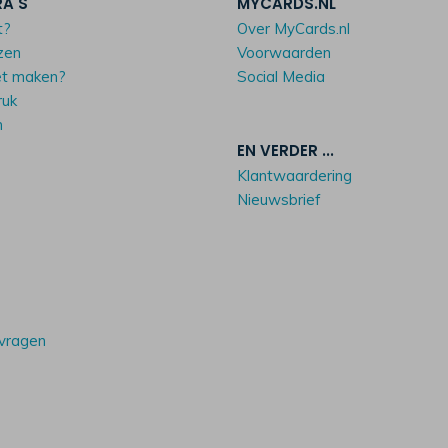
RA'S
MYCARDS.NL
t?
Over MyCards.nl
zen
Voorwaarden
et maken?
Social Media
ruk
n
EN VERDER ...
Klantwaardering
Nieuwsbrief
 vragen