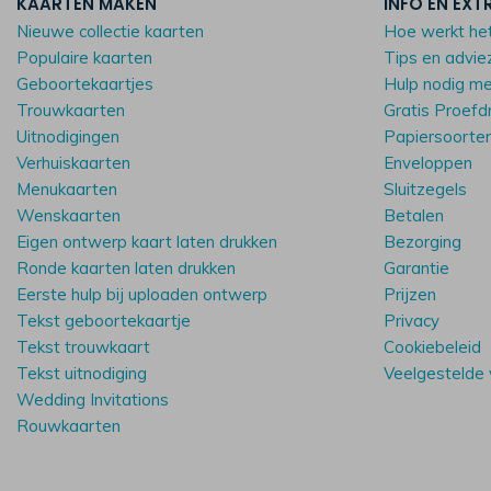
KAARTEN MAKEN
INFO EN EXT
Nieuwe collectie kaarten
Hoe werkt he
Populaire kaarten
Tips en advie
Geboortekaartjes
Hulp nodig m
Trouwkaarten
Gratis Proefd
Uitnodigingen
Papiersoorte
Verhuiskaarten
Enveloppen
Menukaarten
Sluitzegels
Wenskaarten
Betalen
Eigen ontwerp kaart laten drukken
Bezorging
Ronde kaarten laten drukken
Garantie
Eerste hulp bij uploaden ontwerp
Prijzen
Tekst geboortekaartje
Privacy
Tekst trouwkaart
Cookiebeleid
Tekst uitnodiging
Veelgestelde
Wedding Invitations
Rouwkaarten