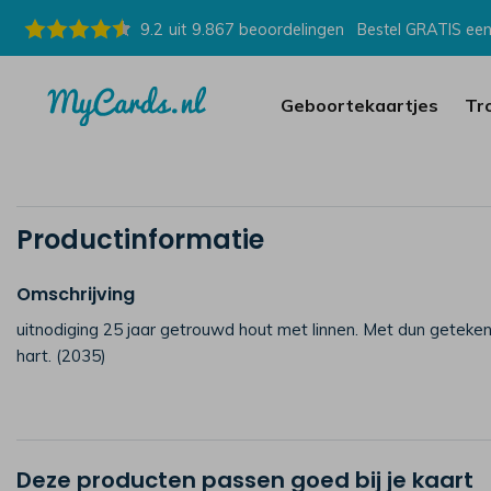
9.2
uit
9.867
beoordelingen
Bestel GRATIS een
Geboortekaartjes
Tr
Productinformatie
Omschrijving
uitnodiging 25 jaar getrouwd hout met linnen. Met dun getekend
hart. (2035)
Deze producten passen goed bij je kaart