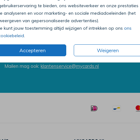
gebruikerservaring te bieden, ons websiteverkeer en onze prestaties
te analyseren en voor marketing- en sociale mediadoeleinden (het
weergeven van gepersonaliseerde advertenties).
Je kunt jouw toestemming altijd wijzigen of intrekken op ons
ons
cookiebeleid
.
Bel onze klantenservice
0318 - 72 51 23
Accepteren
Weigeren
Op werkdagen van 09:00 tot 18:00 uur
Mailen mag ook:
klantenservice@mycards.nl