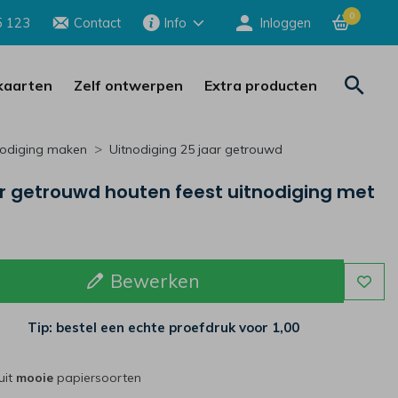
0
5 123
Contact
Info
Inloggen
aarten
Zelf ontwerpen
Extra producten
nodiging maken
Uitnodiging 25 jaar getrouwd
ar getrouwd houten feest uitnodiging met
Bewerken
Tip: bestel een echte proefdruk voor
1,00
uit
mooie
papiersoorten