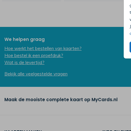
We helpen graag
Hoe werkt het bestellen van kaarten?
Hoe bestel ik een proefdruk?
Wat is de levertijd?
Bekijk alle veelgestelde vragen
Maak de mooiste complete kaart op MyCards.nl