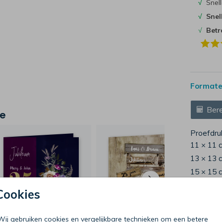
√
Snell
√
Snel
√
Bet
Formaten
Bere
je
Proefdru
11 × 11 
13 × 13 
15 × 15 
Envelop
Cookies
Wij gebruiken cookies en vergelijkbare technieken om een betere