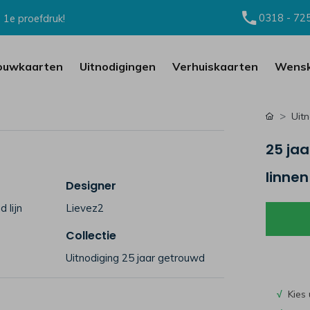
0318 - 72
 1e proefdruk!
ouwkaarten
Uitnodigingen
Verhuiskaarten
Wensk
Uit
25 ja
linnen
Designer
 lijn
Lievez2
Collectie
Uitnodiging 25 jaar getrouwd
√
Kies 