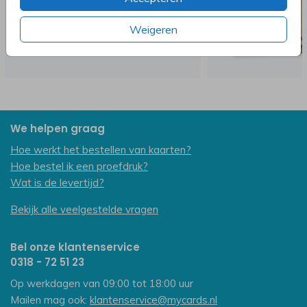
Weigeren
We helpen graag
Hoe werkt het bestellen van kaarten?
Hoe bestel ik een proefdruk?
Wat is de levertijd?
Bekijk alle veelgestelde vragen
Bel onze klantenservice
0318 - 72 51 23
Op werkdagen van 09:00 tot 18:00 uur
Mailen mag ook:
klantenservice@mycards.nl