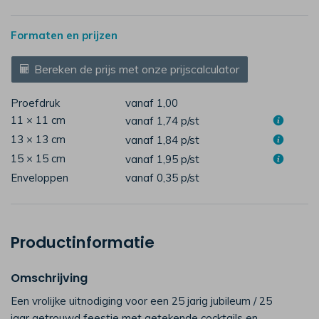
Formaten en prijzen
Bereken de prijs met onze prijscalculator
Proefdruk
vanaf 1,00
11 × 11 cm
vanaf 1,74
p/st
13 × 13 cm
vanaf 1,84
p/st
15 × 15 cm
vanaf 1,95
p/st
Enveloppen
vanaf 0,35
p/st
Productinformatie
Omschrijving
Een vrolijke uitnodiging voor een 25 jarig jubileum / 25
jaar getrouwd feestje met getekende cocktails en