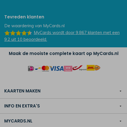
Tevreden klanten
De waardering van
MyCards.nl
MyCards
wordt door 9.867
klanten
met een
9.2
uit
10
beoordeeld.
Maak de mooiste complete kaart op MyCards.nl
KAARTEN MAKEN
INFO EN EXTRA'S
MYCARDS.NL