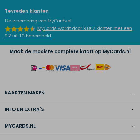
Tevreden klanten
De waardering van
MyCards.nl
MyCards
wordt door 9.867
klanten
met een
9.2
uit
10
beoordeeld.
Maak de mooiste complete kaart op MyCards.nl
KAARTEN MAKEN
INFO EN EXTRA'S
MYCARDS.NL