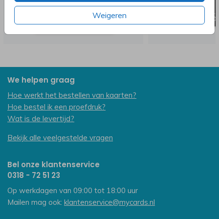
Weigeren
We helpen graag
Hoe werkt het bestellen van kaarten?
Hoe bestel ik een proefdruk?
Wat is de levertijd?
Bekijk alle veelgestelde vragen
Bel onze klantenservice
0318 - 72 51 23
Op werkdagen van 09:00 tot 18:00 uur
Mailen mag ook:
klantenservice@mycards.nl