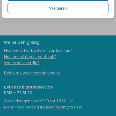
Weigeren
We helpen graag
Hoe werkt het bestellen van kaarten?
Hoe bestel ik een proefdruk?
Wat is de levertijd?
Bekijk alle veelgestelde vragen
Bel onze klantenservice
0318 - 72 51 23
Op werkdagen van 09:00 tot 18:00 uur
Mailen mag ook:
klantenservice@mycards.nl