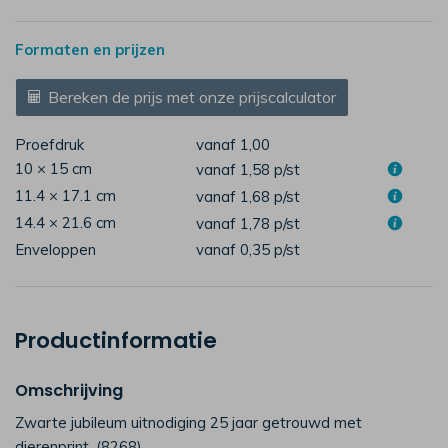
Formaten en prijzen
Bereken de prijs met onze prijscalculator
Proefdruk
vanaf 1,00
10 × 15 cm
vanaf 1,58
p/st
11.4 × 17.1 cm
vanaf 1,68
p/st
14.4 × 21.6 cm
vanaf 1,78
p/st
Enveloppen
vanaf 0,35
p/st
Productinformatie
Omschrijving
Zwarte jubileum uitnodiging 25 jaar getrouwd met
dierenprint. (8268)