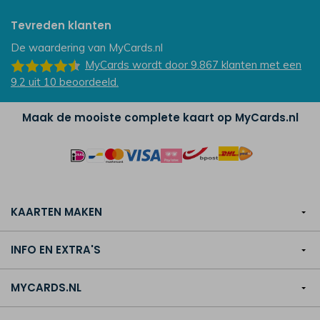
Tevreden klanten
De waardering van
MyCards.nl
MyCards
wordt door 9.867
klanten
met een
9.2
uit
10
beoordeeld.
Maak de mooiste complete kaart op MyCards.nl
KAARTEN MAKEN
INFO EN EXTRA'S
MYCARDS.NL