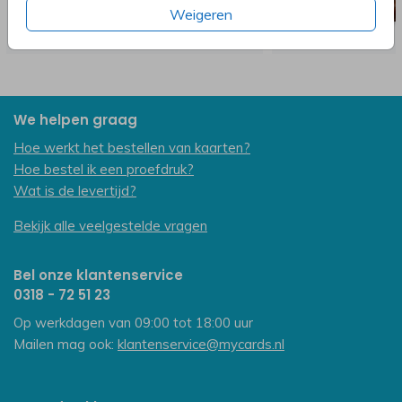
Weigeren
We helpen graag
Hoe werkt het bestellen van kaarten?
Hoe bestel ik een proefdruk?
Wat is de levertijd?
Bekijk alle veelgestelde vragen
Bel onze klantenservice
0318 - 72 51 23
Op werkdagen van 09:00 tot 18:00 uur
Mailen mag ook:
klantenservice@mycards.nl