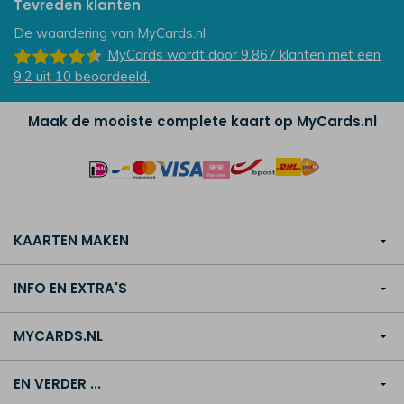
Tevreden klanten
De waardering van
MyCards.nl
MyCards
wordt door 9.867
klanten
met een
9.2
uit
10
beoordeeld.
Maak de mooiste complete kaart op MyCards.nl
KAARTEN MAKEN
INFO EN EXTRA'S
MYCARDS.NL
EN VERDER ...