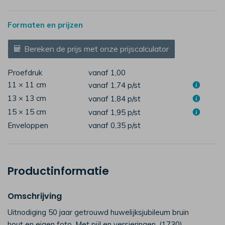
Formaten en prijzen
Bereken de prijs met onze prijscalculator
Proefdruk
vanaf 1,00
11 × 11 cm
vanaf 1,74
p/st
13 × 13 cm
vanaf 1,84
p/st
15 × 15 cm
vanaf 1,95
p/st
Enveloppen
vanaf 0,35
p/st
Productinformatie
Omschrijving
Uitnodiging 50 jaar getrouwd huwelijksjubileum bruin
hout en eigen foto. Met pijl en versieringen. (1730)