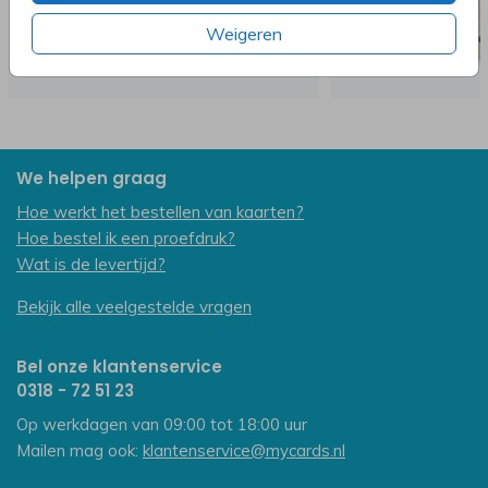
Weigeren
We helpen graag
Hoe werkt het bestellen van kaarten?
Hoe bestel ik een proefdruk?
Wat is de levertijd?
Bekijk alle veelgestelde vragen
Bel onze klantenservice
0318 - 72 51 23
Op werkdagen van 09:00 tot 18:00 uur
Mailen mag ook:
klantenservice@mycards.nl