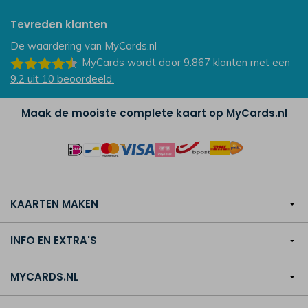
Tevreden klanten
De waardering van
MyCards.nl
MyCards
wordt door 9.867
klanten
met een
9.2
uit
10
beoordeeld.
Maak de mooiste complete kaart op MyCards.nl
KAARTEN MAKEN
INFO EN EXTRA'S
MYCARDS.NL