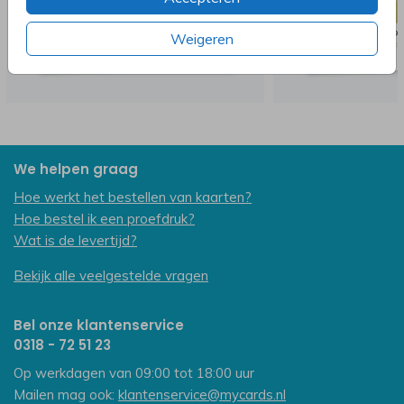
Weigeren
We helpen graag
Hoe werkt het bestellen van kaarten?
Hoe bestel ik een proefdruk?
Wat is de levertijd?
Bekijk alle veelgestelde vragen
Bel onze klantenservice
0318 - 72 51 23
Op werkdagen van 09:00 tot 18:00 uur
Mailen mag ook:
klantenservice@mycards.nl