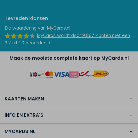
Tevreden klanten
De waardering van
MyCards.nl
MyCards
wordt door 9.867
klanten
met een
9.2
uit
10
beoordeeld.
Maak de mooiste complete kaart op MyCards.nl
KAARTEN MAKEN
INFO EN EXTRA'S
MYCARDS.NL