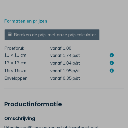
Formaten en prijzen
Bereken de prijs met onze prijscalculator
Proefdruk
vanaf 1,00
11 × 11 cm
vanaf 1,74
p/st
13 × 13 cm
vanaf 1,84
p/st
15 × 15 cm
vanaf 1,95
p/st
Enveloppen
vanaf 0,35
p/st
Productinformatie
Omschrijving
Uitnodiging 60 jaar getrouwd jubileumfeest met