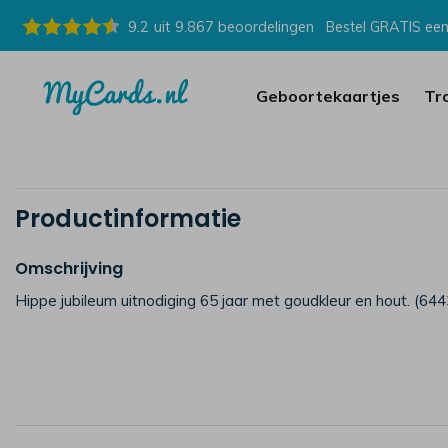
9.2
uit
9.867
beoordelingen
Bestel GRATIS een
Geboortekaartjes
Tr
Productinformatie
Omschrijving
Hippe jubileum uitnodiging 65 jaar met goudkleur en hout. (644