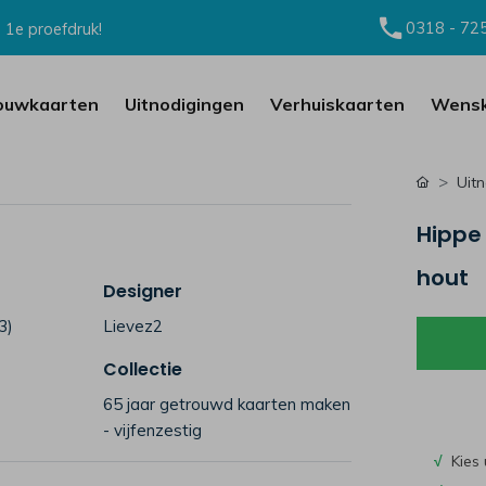
0318 - 72
 1e proefdruk!
ouwkaarten
Uitnodigingen
Verhuiskaarten
Wensk
Uit
Hippe 
hout
Designer
3)
Lievez2
Collectie
65 jaar getrouwd kaarten maken
- vijfenzestig
√
Kies 