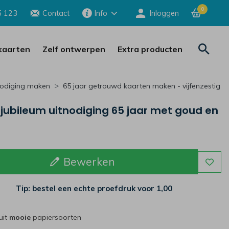
0
5 123
Contact
Info
Inloggen
aarten
Zelf ontwerpen
Extra producten
nodiging maken
65 jaar getrouwd kaarten maken - vijfenzestig
jubileum uitnodiging 65 jaar met goud en
Bewerken
Tip: bestel een echte proefdruk voor
1,00
uit
mooie
papiersoorten