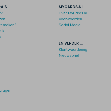
RA'S
MYCARDS.NL
t?
Over MyCards.nl
zen
Voorwaarden
et maken?
Social Media
ruk
n
EN VERDER ...
Klantwaardering
Nieuwsbrief
 vragen