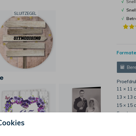
√
Snell
√
Snel
SLUITZEGEL
√
Bet
Formaten
Bere
je
Proefdru
11 × 11 
13 × 13 
15 × 15 
Envelop
Cookies