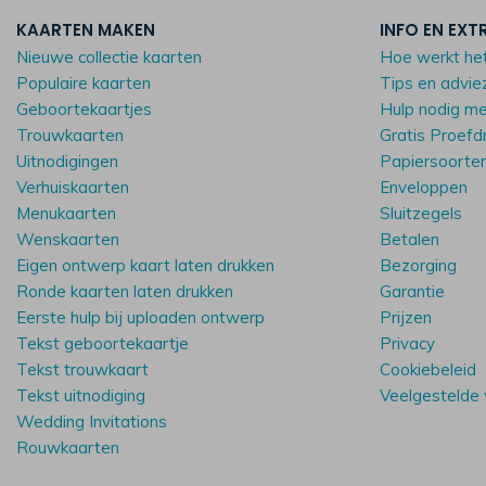
KAARTEN MAKEN
INFO EN EXT
Nieuwe collectie kaarten
Hoe werkt he
Populaire kaarten
Tips en advie
Geboortekaartjes
Hulp nodig m
Trouwkaarten
Gratis Proefd
Uitnodigingen
Papiersoorte
Verhuiskaarten
Enveloppen
Menukaarten
Sluitzegels
Wenskaarten
Betalen
Eigen ontwerp kaart laten drukken
Bezorging
Ronde kaarten laten drukken
Garantie
Eerste hulp bij uploaden ontwerp
Prijzen
Tekst geboortekaartje
Privacy
Tekst trouwkaart
Cookiebeleid
Tekst uitnodiging
Veelgestelde
Wedding Invitations
Rouwkaarten