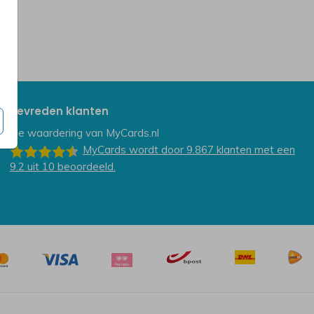
Tevreden klanten
De waardering van
MyCards.nl
MyCards
wordt door 9.867
klanten
met een
9.2
uit
10
beoordeeld.