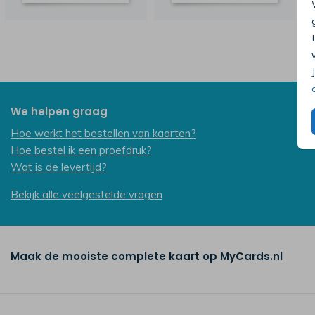
We helpen graag
Hoe werkt het bestellen van kaarten?
Hoe bestel ik een proefdruk?
Wat is de levertijd?
Bekijk alle veelgestelde vragen
Maak de mooiste complete kaart op MyCards.nl