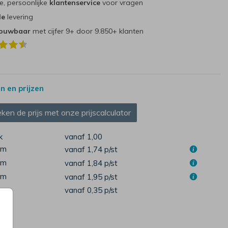
e, persoonlijke
klantenservice
voor vragen
le
levering
rouwbaar
met cijfer 9+ door 9.850+ klanten
 en prijzen
ken de prijs met onze prijscalculator
k
vanaf 1,00
cm
vanaf 1,74
p/st
cm
vanaf 1,84
p/st
cm
vanaf 1,95
p/st
pen
vanaf 0,35
p/st