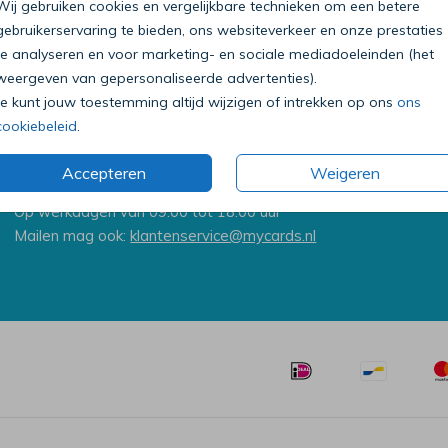
Wij gebruiken cookies en vergelijkbare technieken om een betere
gebruikerservaring te bieden, ons websiteverkeer en onze prestaties
te analyseren en voor marketing- en sociale mediadoeleinden (het
weergeven van gepersonaliseerde advertenties).
Je kunt jouw toestemming altijd wijzigen of intrekken op ons
ons
cookiebeleid
.
Bel onze klantenservice
Accepteren
Weigeren
0318 - 72 51 23
Op werkdagen van 09:00 tot 18:00 uur
Mailen mag ook:
klantenservice@mycards.nl