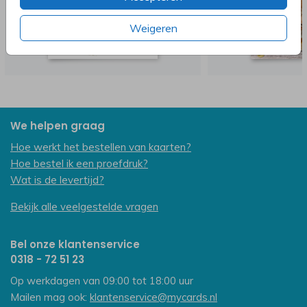
Weigeren
We helpen graag
Hoe werkt het bestellen van kaarten?
Hoe bestel ik een proefdruk?
Wat is de levertijd?
Bekijk alle veelgestelde vragen
Bel onze klantenservice
0318 - 72 51 23
Op werkdagen van 09:00 tot 18:00 uur
Mailen mag ook:
klantenservice@mycards.nl