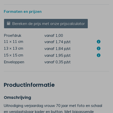
Formaten en prijzen
Bereken de prijs met onze prijscalculator
Proefdruk
vanaf 1,00
11 × 11 cm
vanaf 1,74
p/st
13 × 13 cm
vanaf 1,84
p/st
15 × 15 cm
vanaf 1,95
p/st
Enveloppen
vanaf 0,35
p/st
Productinformatie
Omschrijving
Uitnodiging verjaardag vrouw 70 jaar met foto en schaal
en verplaatsbaar kader en button. Met bijpassende