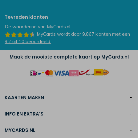
Tevreden klanten
De waardering van
MyCards.nl
MyCards
wordt door 9.867
klanten
met een
9.2
uit
10
beoordeeld.
Maak de mooiste complete kaart op MyCards.nl
KAARTEN MAKEN
INFO EN EXTRA'S
MYCARDS.NL