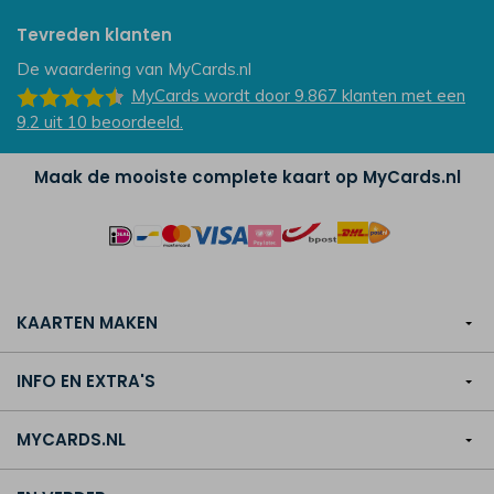
Tevreden klanten
De waardering van
MyCards.nl
MyCards
wordt door 9.867
klanten
met een
9.2
uit
10
beoordeeld.
Maak de mooiste complete kaart op MyCards.nl
KAARTEN MAKEN
INFO EN EXTRA'S
MYCARDS.NL