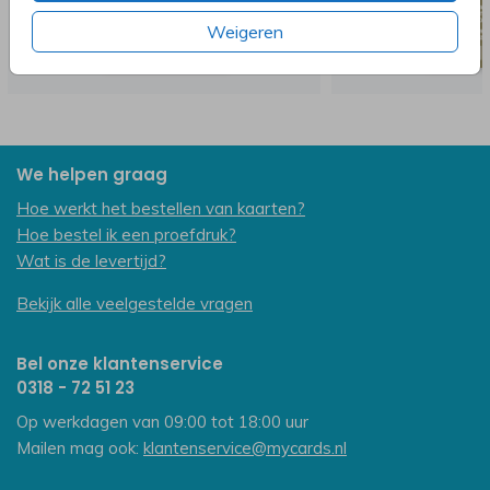
Weigeren
We helpen graag
Hoe werkt het bestellen van kaarten?
Hoe bestel ik een proefdruk?
Wat is de levertijd?
Bekijk alle veelgestelde vragen
Bel onze klantenservice
0318 - 72 51 23
Op werkdagen van 09:00 tot 18:00 uur
Mailen mag ook:
klantenservice@mycards.nl