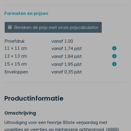
Formaten en prijzen
Bereken de prijs met onze prijscalculator
Proefdruk
vanaf 1,00
11 × 11 cm
vanaf 1,74
p/st
13 × 13 cm
vanaf 1,84
p/st
15 × 15 cm
vanaf 1,95
p/st
Enveloppen
vanaf 0,35
p/st
Productinformatie
Omschrijving
Uitnodiging voor een feestje 80ste verjaardag met
vogeltjes en veertjes op mintgroene achtergrond. (4986)