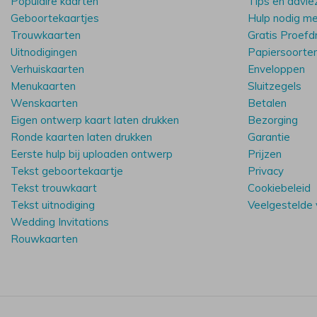
Populaire kaarten
Tips en advie
Geboortekaartjes
Hulp nodig m
Trouwkaarten
Gratis Proefd
Uitnodigingen
Papiersoorte
Verhuiskaarten
Enveloppen
Menukaarten
Sluitzegels
Wenskaarten
Betalen
Eigen ontwerp kaart laten drukken
Bezorging
Ronde kaarten laten drukken
Garantie
Eerste hulp bij uploaden ontwerp
Prijzen
Tekst geboortekaartje
Privacy
Tekst trouwkaart
Cookiebeleid
Tekst uitnodiging
Veelgestelde
Wedding Invitations
Rouwkaarten