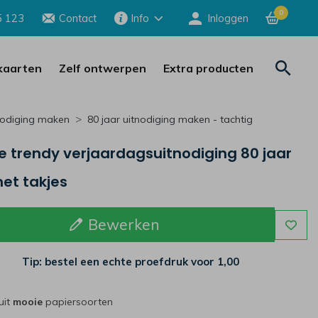
0
5 123
Contact
Info
Inloggen
aarten
Zelf ontwerpen
Extra producten
nodiging maken
80 jaar uitnodiging maken - tachtig
e trendy verjaardagsuitnodiging 80 jaar
et takjes
Bewerken
Tip: bestel een echte proefdruk voor
1,00
uit
mooie
papiersoorten