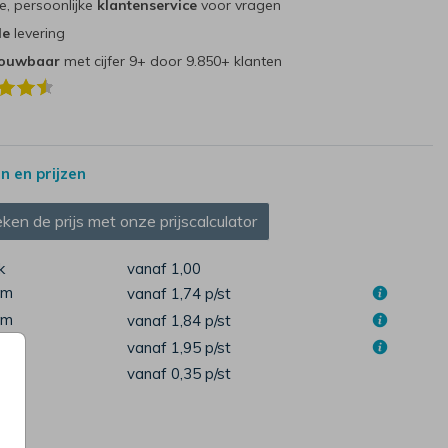
e, persoonlijke
klantenservice
voor vragen
le
levering
rouwbaar
met cijfer 9+ door 9.850+ klanten
 en prijzen
ken de prijs met onze prijscalculator
k
vanaf 1,00
cm
vanaf 1,74
p/st
cm
vanaf 1,84
p/st
cm
vanaf 1,95
p/st
pen
vanaf 0,35
p/st