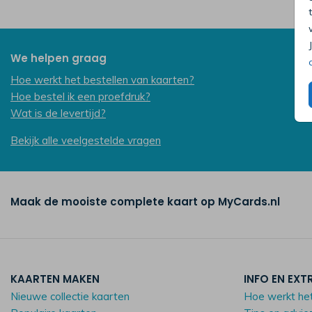
We helpen graag
Hoe werkt het bestellen van kaarten?
Hoe bestel ik een proefdruk?
Wat is de levertijd?
Bekijk alle veelgestelde vragen
Maak de mooiste complete kaart op MyCards.nl
KAARTEN MAKEN
INFO EN EXT
Nieuwe collectie kaarten
Hoe werkt he