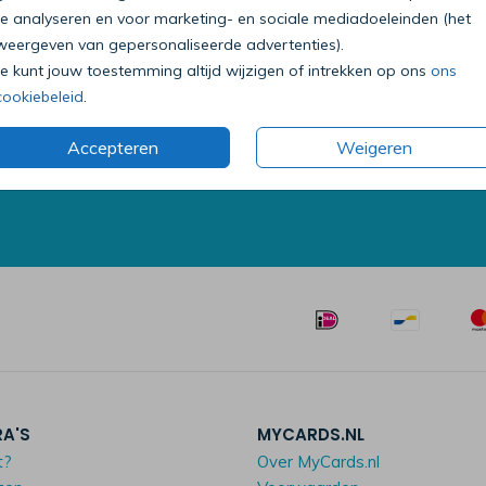
te analyseren en voor marketing- en sociale mediadoeleinden (het
weergeven van gepersonaliseerde advertenties).
Je kunt jouw toestemming altijd wijzigen of intrekken op ons
ons
Bel onze klantenservice
cookiebeleid
.
0318 - 72 51 23
Accepteren
Weigeren
Op werkdagen van 09:00 tot 18:00 uur
Mailen mag ook:
klantenservice@mycards.nl
RA'S
MYCARDS.NL
t?
Over MyCards.nl