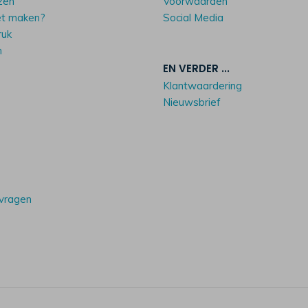
zen
Voorwaarden
et maken?
Social Media
ruk
n
EN VERDER ...
Klantwaardering
Nieuwsbrief
 vragen