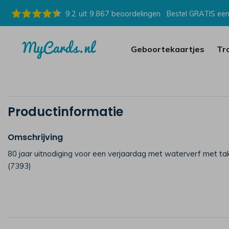
9.2
uit
9.867
beoordelingen
Bestel GRATIS een
Geboortekaartjes
Tr
Productinformatie
Omschrijving
80 jaar uitnodiging voor een verjaardag met waterverf met tak
(7393)