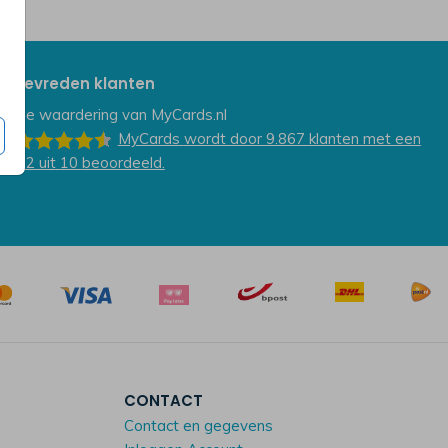
Tevreden klanten
De waardering van
MyCards.nl
MyCards
wordt door 9.867
klanten
met een
9.2
uit
10
beoordeeld.
CONTACT
Contact en gegevens