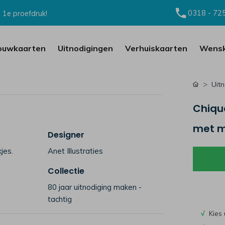
0318 - 72
 1e proefdruk!
ouwkaarten
Uitnodigingen
Verhuiskaarten
Wensk
Uit
Chiqu
met m
Designer
jes.
Anet Illustraties
Collectie
80 jaar uitnodiging maken -
tachtig
√
Kies 