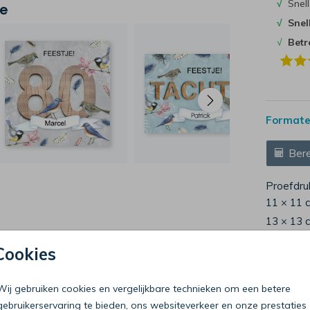
√
Snell
je
√
Snel
√
Bet
Formaten
Bere
Proefdru
11 × 11 
13 × 13 
15 × 15 
Cookies
Envelop
Wij gebruiken cookies en vergelijkbare technieken om een betere
gebruikerservaring te bieden, ons websiteverkeer en onze prestaties