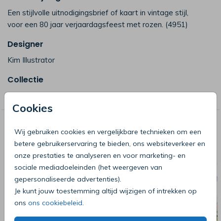
Een stijlvolle uitnodigingsbrief of kaart in vintage stijl,
voor een 80 jaar verjaardagsfeest met rozen. (4951)
Designer
Kim Illustrator
Collectie
80 jaar uitnodiging maken - tachtig
Cookies
Deze producten zijn wellicht ook iets
Wij gebruiken cookies en vergelijkbare technieken om een
voor je
betere gebruikerservaring te bieden, ons websiteverkeer en
onze prestaties te analyseren en voor marketing- en
sociale mediadoeleinden (het weergeven van
gepersonaliseerde advertenties).
Je kunt jouw toestemming altijd wijzigen of intrekken op
ons
ons cookiebeleid
.