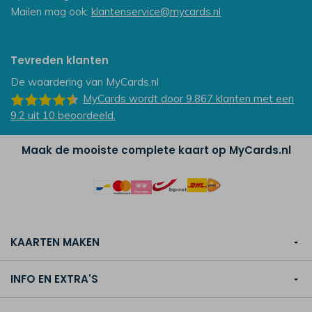
Mailen mag ook:
klantenservice@mycards.nl
Tevreden klanten
De waardering van
MyCards.nl
MyCards
wordt door 9.867
klanten
met een
9.2
uit
10
beoordeeld.
Maak de mooiste complete kaart op MyCards.nl
KAARTEN MAKEN
INFO EN EXTRA'S