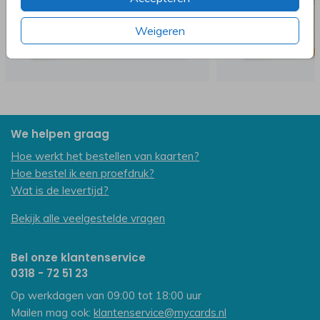
Weigeren
We helpen graag
Hoe werkt het bestellen van kaarten?
Hoe bestel ik een proefdruk?
Wat is de levertijd?
Bekijk alle veelgestelde vragen
Bel onze klantenservice
0318 - 72 51 23
Op werkdagen van 09:00 tot 18:00 uur
Mailen mag ook:
klantenservice@mycards.nl