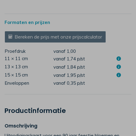
Formaten en prijzen
Bereken de prijs met onze prijscalculator
Proefdruk
vanaf 1,00
11 × 11 cm
vanaf 1,74
p/st
13 × 13 cm
vanaf 1,84
p/st
15 × 15 cm
vanaf 1,95
p/st
Enveloppen
vanaf 0,35
p/st
Productinformatie
Omschrijving
Uitnodigingskaart voor een 90 jaar feestje bloemen en