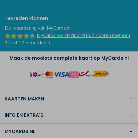
Tevreden klanten
De waardering van
MyCards.nl
MyCards
wordt door 9.867
klanten
met een
9.2
uit
10
beoordeeld.
Maak de mooiste complete kaart op MyCards.nl
KAARTEN MAKEN
INFO EN EXTRA'S
MYCARDS.NL