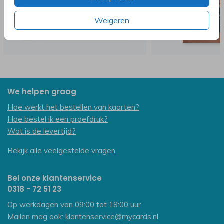
Weigeren
We helpen graag
Hoe werkt het bestellen van kaarten?
Hoe bestel ik een proefdruk?
Wat is de levertijd?
Bekijk alle veelgestelde vragen
Bel onze klantenservice
0318 - 72 51 23
Op werkdagen van 09:00 tot 18:00 uur
Mailen mag ook:
klantenservice@mycards.nl