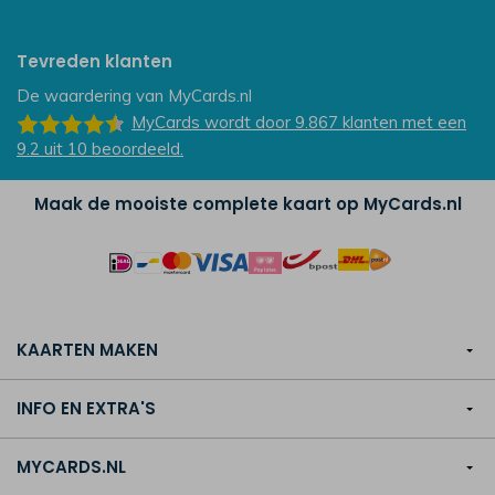
Tevreden klanten
De waardering van
MyCards.nl
MyCards
wordt door 9.867
klanten
met een
9.2
uit
10
beoordeeld.
Maak de mooiste complete kaart op MyCards.nl
KAARTEN MAKEN
INFO EN EXTRA'S
MYCARDS.NL