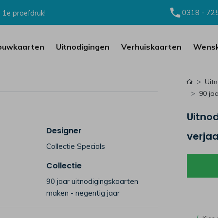
0318 - 72
 1e proefdruk!
ouwkaarten
Uitnodigingen
Verhuiskaarten
Wensk
Uit
90 ja
Uitnod
Designer
verja
Collectie Specials
Collectie
90 jaar uitnodigingskaarten
maken - negentig jaar