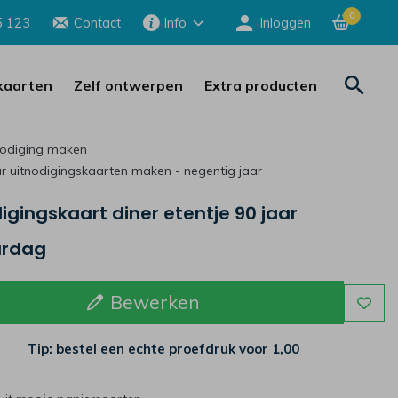
0
5 123
Contact
Info
Inloggen
aarten
Zelf ontwerpen
Extra producten
nodiging maken
ar uitnodigingskaarten maken - negentig jaar
igingskaart diner etentje 90 jaar
ardag
Bewerken
Tip: bestel een echte proefdruk voor
1,00