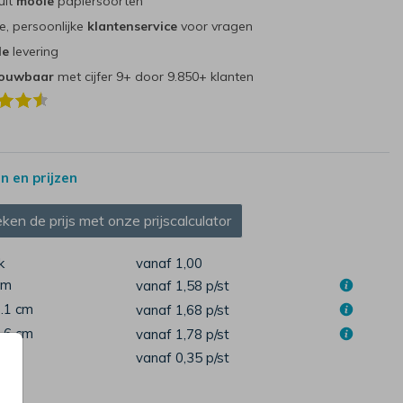
uit
mooie
papiersoorten
e, persoonlijke
klantenservice
voor vragen
le
levering
rouwbaar
met cijfer 9+ door 9.850+ klanten
 en prijzen
ken de prijs met onze prijscalculator
k
vanaf 1,00
cm
vanaf 1,58
p/st
7.1 cm
vanaf 1,68
p/st
1.6 cm
vanaf 1,78
p/st
pen
vanaf 0,35
p/st