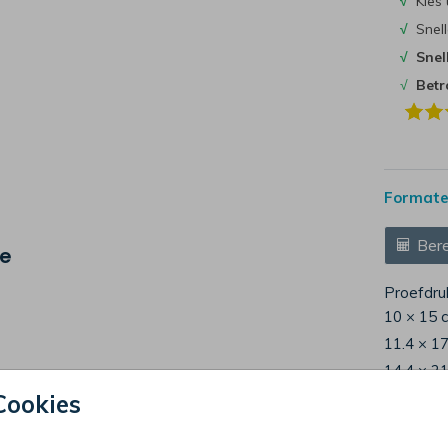
√
Kies 
√
Snell
√
Snel
√
Bet
Formaten
Bere
je
Proefdru
10 × 15 
11.4 × 1
14.4 × 2
Envelop
Cookies