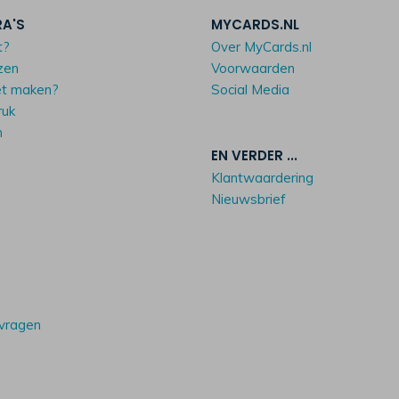
RA'S
MYCARDS.NL
t?
Over MyCards.nl
zen
Voorwaarden
et maken?
Social Media
ruk
n
EN VERDER ...
Klantwaardering
Nieuwsbrief
 vragen