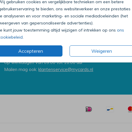
Wij gebruiken cookies en vergelijkbare technieken om een betere
gebruikerservaring te bieden, ons websiteverkeer en onze prestaties
te analyseren en voor marketing- en sociale mediadoeleinden (het
weergeven van gepersonaliseerde advertenties).
Je kunt jouw toestemming altijd wijzigen of intrekken op ons
ons
cookiebeleid
.
Bel onze klantenservice
Accepteren
Weigeren
0318 - 72 51 23
Op werkdagen van 09:00 tot 18:00 uur
Mailen mag ook:
klantenservice@mycards.nl