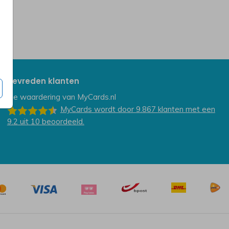
Tevreden klanten
De waardering van
MyCards.nl
MyCards
wordt door 9.867
klanten
met een
9.2
uit
10
beoordeeld.