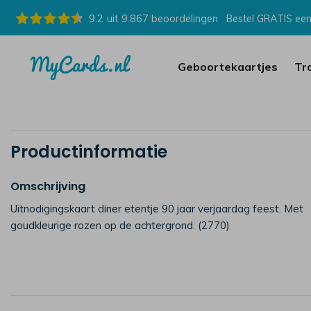
9.2
uit
9.867
beoordelingen
Bestel GRATIS een
Geboortekaartjes
Tr
Productinformatie
Omschrijving
Uitnodigingskaart diner etentje 90 jaar verjaardag feest. Met
goudkleurige rozen op de achtergrond. (2770)