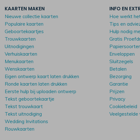
KAARTEN MAKEN
INFO EN EXT
Nieuwe collectie kaarten
Hoe werkt he
Populaire kaarten
Tips en advie
Geboortekaartjes
Hulp nodig m
Trouwkaarten
Gratis Proefd
Uitnodigingen
Papiersoorte
Verhuiskaarten
Enveloppen
Menukaarten
Sluitzegels
Wenskaarten
Betalen
Eigen ontwerp kaart laten drukken
Bezorging
Ronde kaarten laten drukken
Garantie
Eerste hulp bij uploaden ontwerp
Prijzen
Tekst geboortekaartje
Privacy
Tekst trouwkaart
Cookiebeleid
Tekst uitnodiging
Veelgestelde
Wedding Invitations
Rouwkaarten