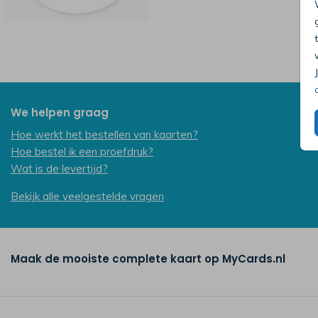
We helpen graag
Hoe werkt het bestellen van kaarten?
Hoe bestel ik een proefdruk?
Wat is de levertijd?
Bekijk alle veelgestelde vragen
Maak de mooiste complete kaart op MyCards.nl