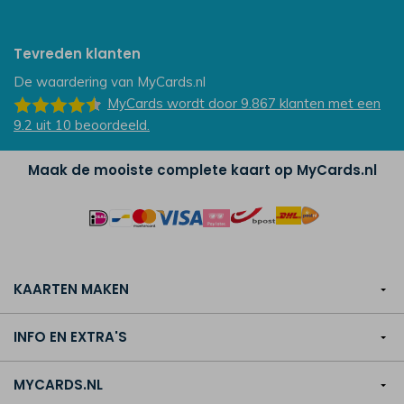
Tevreden klanten
De waardering van
MyCards.nl
MyCards
wordt door 9.867
klanten
met een
9.2
uit
10
beoordeeld.
Maak de mooiste complete kaart op MyCards.nl
KAARTEN MAKEN
INFO EN EXTRA'S
MYCARDS.NL