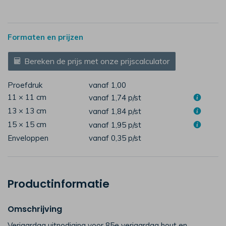
Formaten en prijzen
Bereken de prijs met onze prijscalculator
Proefdruk
vanaf 1,00
11 × 11 cm
vanaf 1,74
p/st
13 × 13 cm
vanaf 1,84
p/st
15 × 15 cm
vanaf 1,95
p/st
Enveloppen
vanaf 0,35
p/st
Productinformatie
Omschrijving
Verjaardag uitnodiging voor 85e verjaardag hout en