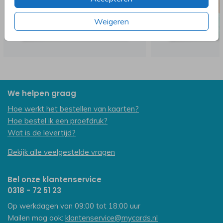
Weigeren
We helpen graag
Hoe werkt het bestellen van kaarten?
Hoe bestel ik een proefdruk?
Wat is de levertijd?
Bekijk alle veelgestelde vragen
Bel onze klantenservice
0318 - 72 51 23
Op werkdagen van 09:00 tot 18:00 uur
Mailen mag ook:
klantenservice@mycards.nl