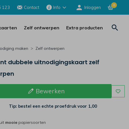
0
5 123
Contact
Info
Inloggen
aarten
Zelf ontwerpen
Extra producten
nodiging maken
Zelf ontwerpen
nt dubbele uitnodigingskaart zelf
rpen
Bewerken
Tip: bestel een echte proefdruk voor
1,00
uit
mooie
papiersoorten