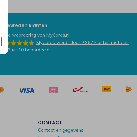
Tevreden klanten
De waardering van
MyCards.nl
MyCards
wordt door 9.867
klanten
met een
9.2
uit
10
beoordeeld.
CONTACT
Contact en gegevens