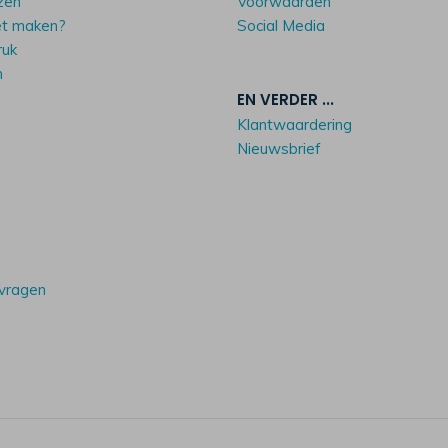
zen
Voorwaarden
et maken?
Social Media
ruk
n
EN VERDER ...
Klantwaardering
Nieuwsbrief
 vragen