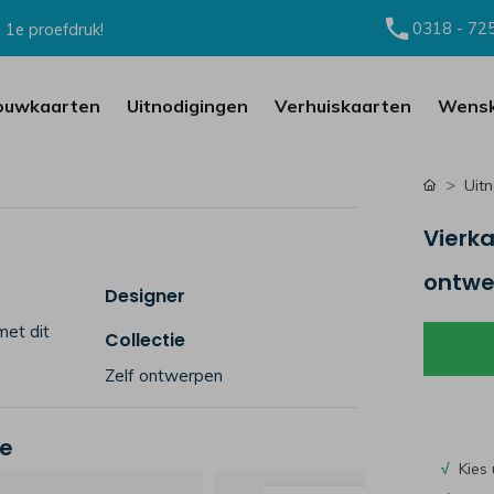
0318 - 72
 1e proefdruk!
ouwkaarten
Uitnodigingen
Verhuiskaarten
Wensk
Uit
Vierka
ontwe
Designer
met dit
Collectie
Zelf ontwerpen
je
√
Kies 