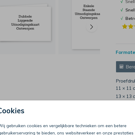
√
Snell
√
Snel
√
Bet
Formaten
Bere
Proefdru
11 × 11 
13 × 13 
15 × 15 
Cookies
Envelop
Wij gebruiken cookies en vergelijkbare technieken om een betere
gebruikerservaring te bieden, ons websiteverkeer en onze prestaties