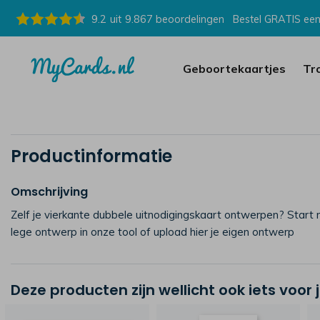
9.2
uit
9.867
beoordelingen
Bestel GRATIS een
Geboortekaartjes
Tr
Productinformatie
Omschrijving
Zelf je vierkante dubbele uitnodigingskaart ontwerpen? Start 
lege ontwerp in onze tool of upload hier je eigen ontwerp
Deze producten zijn wellicht ook iets voor 