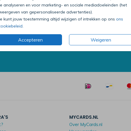
te analyseren en voor marketing- en sociale mediadoeleinden (het
weergeven van gepersonaliseerde advertenties).
Je kunt jouw toestemming altijd wijzigen of intrekken op ons
ons
Bel onze klantenservice
cookiebeleid
.
0318 - 72 51 23
Accepteren
Weigeren
Op werkdagen van 09:00 tot 18:00 uur
Mailen mag ook:
klantenservice@mycards.nl
RA'S
MYCARDS.NL
t?
Over MyCards.nl