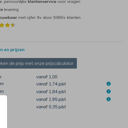
e, persoonlijke
klantenservice
voor vragen
le
levering
rouwbaar
met cijfer 9+ door 9.850+ klanten
 en prijzen
ken de prijs met onze prijscalculator
k
vanaf 1,00
cm
vanaf 1,74
p/st
cm
vanaf 1,84
p/st
cm
vanaf 1,95
p/st
pen
vanaf 0,35
p/st