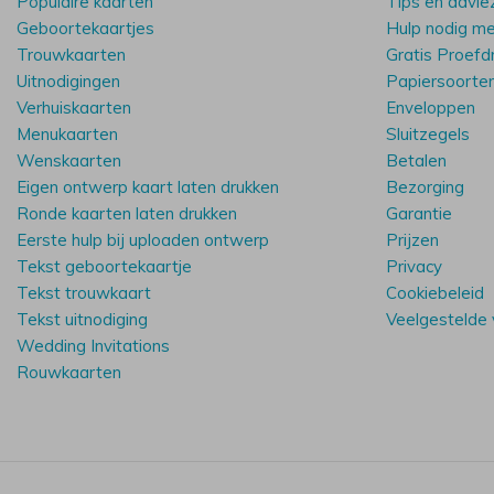
Populaire kaarten
Tips en advie
Geboortekaartjes
Hulp nodig m
Trouwkaarten
Gratis Proefd
Uitnodigingen
Papiersoorte
Verhuiskaarten
Enveloppen
Menukaarten
Sluitzegels
Wenskaarten
Betalen
Eigen ontwerp kaart laten drukken
Bezorging
Ronde kaarten laten drukken
Garantie
Eerste hulp bij uploaden ontwerp
Prijzen
Tekst geboortekaartje
Privacy
Tekst trouwkaart
Cookiebeleid
Tekst uitnodiging
Veelgestelde
Wedding Invitations
Rouwkaarten