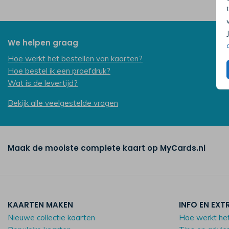
We helpen graag
Hoe werkt het bestellen van kaarten?
Hoe bestel ik een proefdruk?
Wat is de levertijd?
Bekijk alle veelgestelde vragen
Maak de mooiste complete kaart op MyCards.nl
KAARTEN MAKEN
INFO EN EXT
Nieuwe collectie kaarten
Hoe werkt he