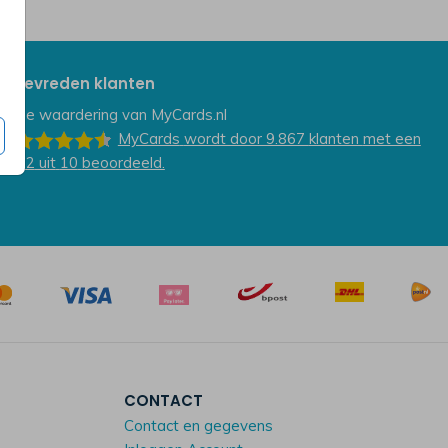
Tevreden klanten
De waardering van
MyCards.nl
MyCards
wordt door 9.867
klanten
met een
9.2
uit
10
beoordeeld.
CONTACT
Contact en gegevens