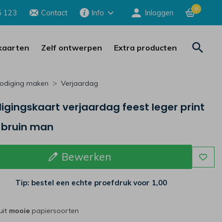
0
5 123
Contact
Info
Inloggen
aarten
Zelf ontwerpen
Extra producten
nodiging maken
Verjaardag
igingskaart verjaardag feest leger print
 bruin man
Bewerken
Tip: bestel een echte proefdruk voor
1,00
uit
mooie
papiersoorten