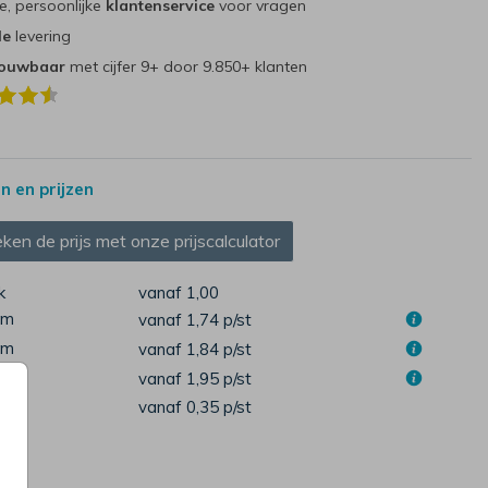
e, persoonlijke
klantenservice
voor vragen
le
levering
rouwbaar
met cijfer 9+ door 9.850+ klanten
 en prijzen
ken de prijs met onze prijscalculator
k
vanaf 1,00
cm
vanaf 1,74
p/st
cm
vanaf 1,84
p/st
cm
vanaf 1,95
p/st
pen
vanaf 0,35
p/st