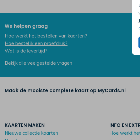
We helpen graag
Hoe werkt het bestellen van kaarten?
Hoe bestel ik een proefdruk?
Wat is de levertijd?
Bekijk alle veelgestelde vragen
Maak de mooiste complete kaart op MyCards.nl
KAARTEN MAKEN
INFO EN EXT
Nieuwe collectie kaarten
Hoe werkt he