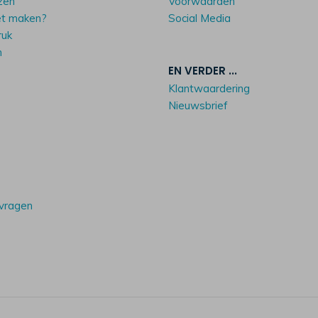
zen
Voorwaarden
et maken?
Social Media
ruk
n
EN VERDER ...
Klantwaardering
Nieuwsbrief
 vragen