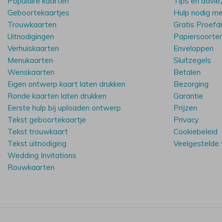
Populaire kaarten
Tips en advie
Geboortekaartjes
Hulp nodig m
Trouwkaarten
Gratis Proefd
Uitnodigingen
Papiersoorte
Verhuiskaarten
Enveloppen
Menukaarten
Sluitzegels
Wenskaarten
Betalen
Eigen ontwerp kaart laten drukken
Bezorging
Ronde kaarten laten drukken
Garantie
Eerste hulp bij uploaden ontwerp
Prijzen
Tekst geboortekaartje
Privacy
Tekst trouwkaart
Cookiebeleid
Tekst uitnodiging
Veelgestelde
Wedding Invitations
Rouwkaarten