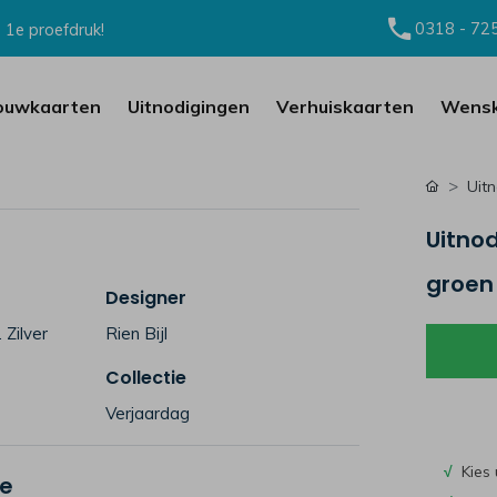
0318 - 72
 1e proefdruk!
ouwkaarten
Uitnodigingen
Verhuiskaarten
Wensk
Uit
Uitnod
groen
Designer
 Zilver
Rien Bijl
Collectie
Verjaardag
√
Kies 
je