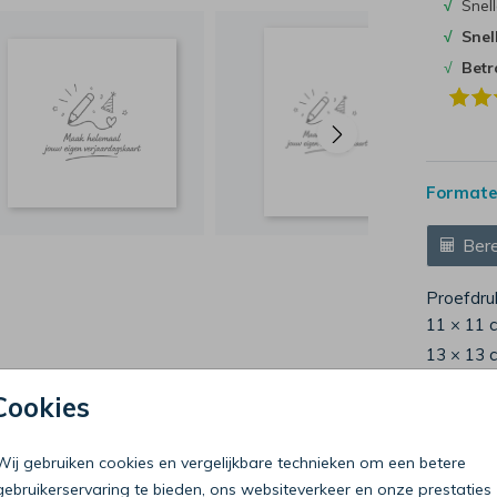
√
Snell
√
Snel
√
Bet
Formaten
Bere
Proefdru
11 × 11 
13 × 13 
15 × 15 
Cookies
Envelop
Wij gebruiken cookies en vergelijkbare technieken om een betere
gebruikerservaring te bieden, ons websiteverkeer en onze prestaties