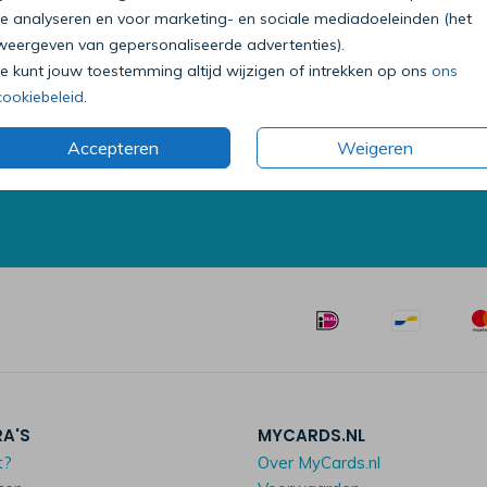
te analyseren en voor marketing- en sociale mediadoeleinden (het
weergeven van gepersonaliseerde advertenties).
Je kunt jouw toestemming altijd wijzigen of intrekken op ons
ons
Bel onze klantenservice
cookiebeleid
.
0318 - 72 51 23
Accepteren
Weigeren
Op werkdagen van 09:00 tot 18:00 uur
Mailen mag ook:
klantenservice@mycards.nl
RA'S
MYCARDS.NL
t?
Over MyCards.nl