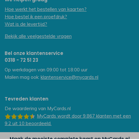
Hoe werkt het bestellen van kaarten?
Hoe bestel ik een proefdruk?
Wat is de levertijd?
Bekijk alle veelgestelde vragen
Bel onze klantenservice
0318 - 72 51 23
Op werkdagen van 09:00 tot 18:00 uur
Mailen mag ook:
klantenservice@mycards.nl
Tevreden klanten
De waardering van
MyCards.nl
MyCards
wordt door 9.867
klanten
met een
9.2
uit
10
beoordeeld.
Maak de mooiste complete kaart op MyCards.nl