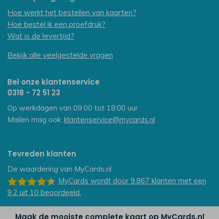
Hoe werkt het bestellen van kaarten?
Hoe bestel ik een proefdruk?
Wat is de levertijd?
Bekijk alle veelgestelde vragen
Bel onze klantenservice
0318 - 72 51 23
Op werkdagen van 09:00 tot 18:00 uur
Mailen mag ook:
klantenservice@mycards.nl
Tevreden klanten
De waardering van
MyCards.nl
MyCards
wordt door 9.867
klanten
met een
9.2
uit
10
beoordeeld.
Maak de mooiste complete kaart op MyCards.nl