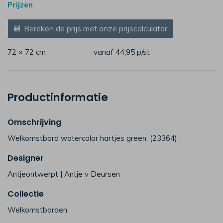
Prijzen
Bereken de prijs met onze prijscalculator
72 × 72 cm
vanaf 44,95
p/st
Productinformatie
Omschrijving
Welkomstbord watercolor hartjes green. (23364)
Designer
Antjeontwerpt | Antje v Deursen
Collectie
Welkomstborden