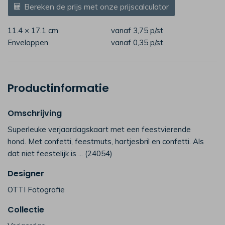
Bereken de prijs met onze prijscalculator
11.4 × 17.1 cm
vanaf 3,75
p/st
Enveloppen
vanaf 0,35
p/st
Productinformatie
Omschrijving
Superleuke verjaardagskaart met een feestvierende
hond. Met confetti, feestmuts, hartjesbril en confetti. Als
dat niet feestelijk is ... (24054)
Designer
OTTI Fotografie
Collectie