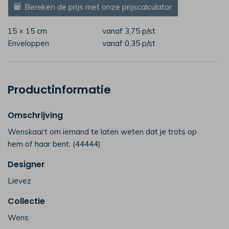
Bereken de prijs met onze prijscalculator
15 × 15 cm
vanaf 3,75
p/st
Enveloppen
vanaf 0,35
p/st
Productinformatie
Omschrijving
Wenskaart om iemand te laten weten dat je trots op
hem of haar bent. (44444)
Designer
Lievez
Collectie
Wens