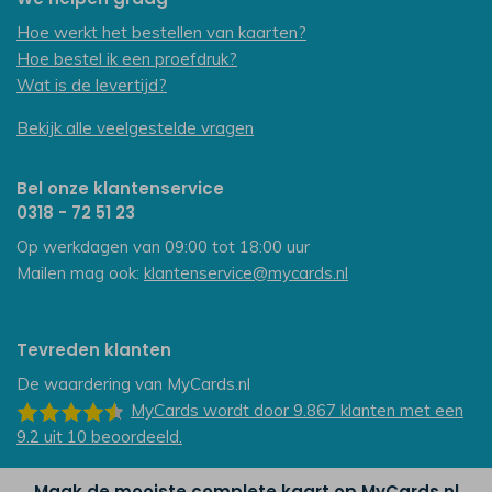
Hoe werkt het bestellen van kaarten?
Hoe bestel ik een proefdruk?
Wat is de levertijd?
Bekijk alle veelgestelde vragen
Bel onze klantenservice
0318 - 72 51 23
Op werkdagen van 09:00 tot 18:00 uur
Mailen mag ook:
klantenservice@mycards.nl
Tevreden klanten
De waardering van
MyCards.nl
MyCards
wordt door 9.867
klanten
met een
9.2
uit
10
beoordeeld.
Maak de mooiste complete kaart op MyCards.nl